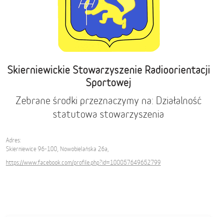
Skierniewickie Stowarzyszenie Radioorientacji
Sportowej
Zebrane środki przeznaczymy na: Działalność
statutowa stowarzyszenia
Adres:
Skierniewice 96-100, Nowobielańska 26a,
https://www.facebook.com/profile.php?id=100057649652799