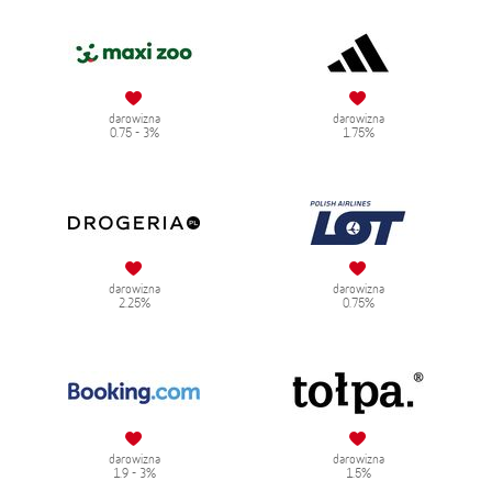
darowizna
darowizna
0.75 - 3%
1.75%
darowizna
darowizna
2.25%
0.75%
darowizna
darowizna
1.9 - 3%
1.5%