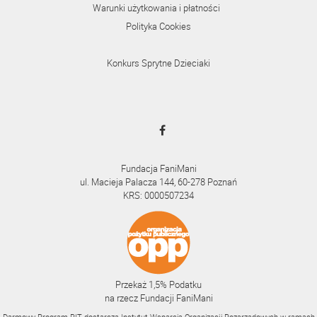
Warunki użytkowania i płatności
Polityka Cookies
Konkurs Sprytne Dzieciaki
Fundacja FaniMani
ul. Macieja Palacza 144, 60-278 Poznań
KRS: 0000507234
Przekaż 1,5% Podatku
na rzecz Fundacji FaniMani
Darmowy Program PIT dostarcza Instytut Wsparcia Organizacji Pozarządowych w ramach