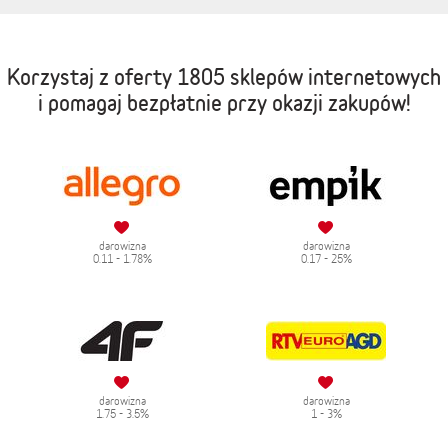
Korzystaj z oferty
1805 sklepów internetowych
i pomagaj bezpłatnie przy okazji zakupów!
darowizna
darowizna
0.11 - 1.78%
0.17 - 25%
darowizna
darowizna
1.75 - 3.5%
1 - 3%