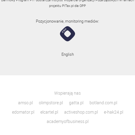
projektu
PITax.pl
dla OPP
Pozycjonowanie, monitoring mediów:
English
Wspierają nas
amso.pl
olimpstore.pl
gatta.pl
botland.com.pl
edomator.pl
elcartel.pl
activeshop.com.pl
e-hak24.pl
academyofbusiness.pl