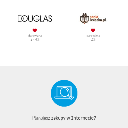
darowizna
darowizna
2 - 4%
2%
zakupy w Internecie?
Planujesz