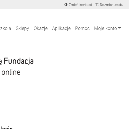
Zmień kontrast
Rozmiar tekstu
szkola
Sklepy
Okazje
Aplikacje
Pomoc
Moje konto
Fundacja
ją
 online
blecie