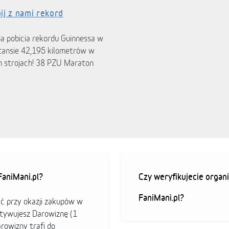
ij z nami rekord
ba pobicia rekordu Guinnessa w
tansie 42,195 kilometrów w
h strojach! 38 PZU Maraton
aniMani.pl?
Czy weryfikujecie organi
FaniMani.pl?
ać przy okazji zakupów w
ktywujesz Darowiznę (1
arowizny trafi do