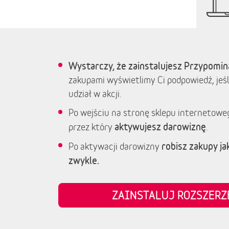
Wystarczy, że zainstalujesz Przypomin
zakupami wyświetlimy Ci podpowiedź, jeśl
udział w akcji.
Po wejściu na stronę sklepu internetowe
aktywujesz darowiznę
przez który
.
robisz zakupy jak
Po aktywacji darowizny
zwykle.
ZAINSTALUJ ROZSZER