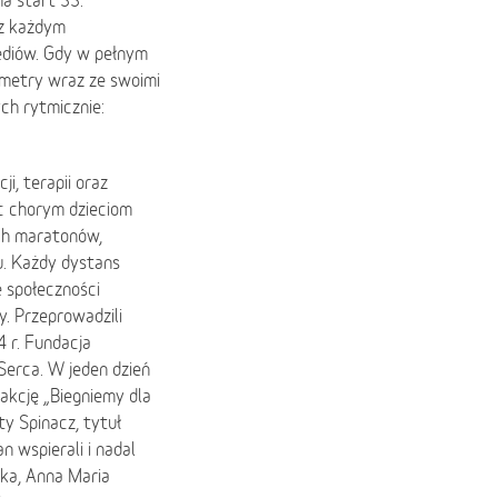
a start 33.
z każdym
mediów. Gdy w pełnym
 metry wraz ze swoimi
ch rytmicznie:
ji, terapii oraz
oc chorym dzieciom
ch maratonów,
u. Każdy dystans
e społeczności
y. Przeprowadzili
4 r. Fundacja
Serca. W jeden dzień
a akcję „Biegniemy dla
ty Spinacz, tytuł
 wspierali i nadal
ska, Anna Maria