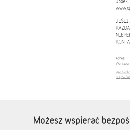
Jopek, 
www.sp
JEŚLI
KAŻDA
NIEPE
KONTA
Adres:
Warszawa
spartanie
https://
Możesz wspierać bezpośr