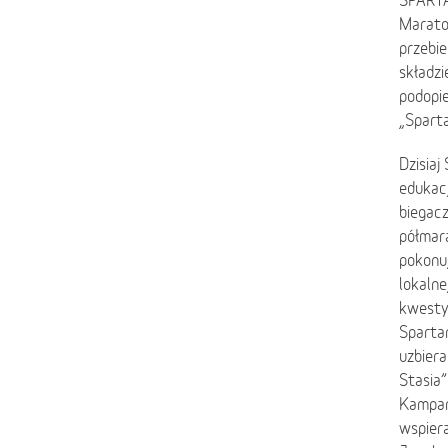
SPARTA
Marato
przebie
składzi
podopie
„Sparta
Dzisiaj
edukacj
biegac
półmara
pokonuj
lokalne
kwesty 
Spartan
uzbiera
Stasia”
Kampani
wspiera