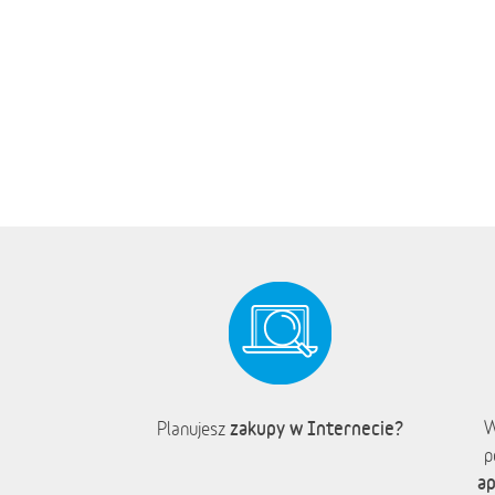
zakupy w Internecie?
W
Planujesz
p
ap