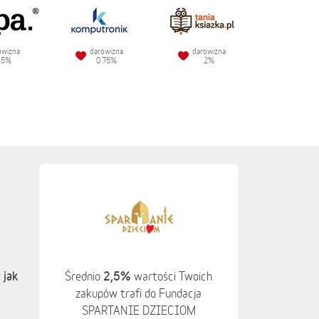
owizna
darowizna
darowizna
.5%
0.75%
2%
 jak
2,5%
Średnio
wartości Twoich
zakupów trafi do Fundacja
SPARTANIE DZIECIOM