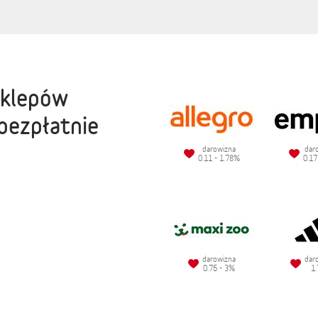
sklepów
bezpłatnie
darowizna
dar
0.11 - 1.78%
0.17
darowizna
dar
0.75 - 3%
1