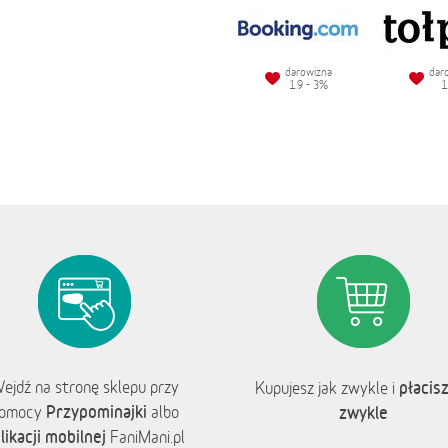
darowizna
dar
1.9 - 3%
1
ejdź na stronę sklepu przy
płacisz
Kupujesz jak zwykle i
Przypominajki
omocy
albo
zwykle
likacji mobilnej
FaniMani.pl