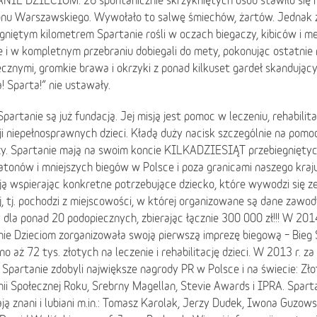
NIE DZIECIOM. 26 spontanicznie skrzykniętych osób stawiło się n
nu Warszawskiego. Wywołało to salwę śmiechów, żartów. Jednak 
gniętym kilometrem Spartanie rośli w oczach biegaczy, kibiców i 
e i w kompletnym przebraniu dobiegali do mety, pokonując ostatnie
cznymi, gromkie brawa i okrzyki z ponad kilkuset gardeł skandujący
! Sparta!” nie ustawały.
 Spartanie są już fundacją. Jej misją jest pomoc w leczeniu, rehabilitac
i niepełnosprawnych dzieci. Kładą duży nacisk szczególnie na pom
zy. Spartanie mają na swoim koncie KILKADZIESIĄT przebiegnięty
tonów i mniejszych biegów w Polsce i poza granicami naszego kraj
ą wspierając konkretne potrzebujące dziecko, które wywodzi się z
j, tj. pochodzi z miejscowości, w której organizowane są dane zawod
dla ponad 20 podopiecznych, zbierając łącznie 300 000 zł!!! W 201
ie Dzieciom zorganizowała swoją pierwszą imprezę biegową – Bieg 
no aż 72 tys. złotych na leczenie i rehabilitację dzieci. W 2013 r. z
 Spartanie zdobyli największe nagrody PR w Polsce i na świecie: Zło
i Społecznej Roku, Srebrny Magellan, Stevie Awards i IPRA. Spartan
ją znani i lubiani m.in.: Tomasz Karolak, Jerzy Dudek, Iwona Guzow