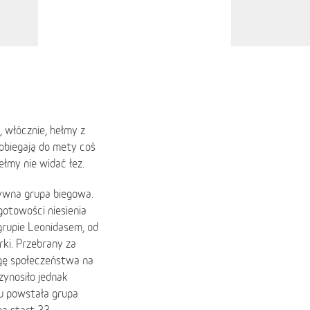
, włócznie, hełmy z
 dobiegają do mety coś
ełmy nie widać łez.
ywna grupa biegowa.
gotowości niesienia
rupie Leonidasem, od
rki. Przebrany za
gę społeczeństwa na
zynosiło jednak
ku powstała grupa