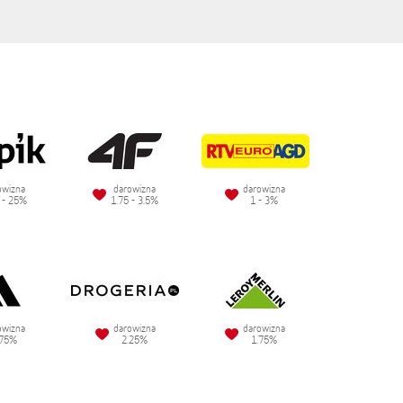
owizna
darowizna
darowizna
 - 25%
1.75 - 3.5%
1 - 3%
owizna
darowizna
darowizna
.75%
2.25%
1.75%