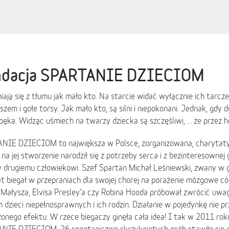
ndacja SPARTANIE DZIECIOM
ają się z tłumu jak mało kto. Na starcie widać wyłącznie ich tarcze
szem i gołe torsy. Jak mało kto, są silni i niepokonani. Jednak, gdy
pęka. Widząc uśmiech na twarzy dziecka są szczęśliwi, ... że przez h
NIE DZIECIOM to największa w Polsce, zorganizowana, charytat
na jej stworzenie narodził się z potrzeby serca i z bezinteresownej 
 drugiemu człowiekowi. Szef Spartan Michał Leśniewski, zwany w g
at biegał w przepraniach dla swojej chorej na porażenie mózgowe có
Małysza, Elvisa Presley’a czy Robina Hooda próbował zwrócić uwa
 dzieci niepełnosprawnych i ich rodzin. Działanie w pojedynkę nie pr
onego efektu. W rzece biegaczy ginęła cała idea! I tak w 2011 ro