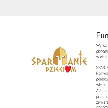
Fu
Wyróżni
pióropu
w nich 
SPARTA
Pomysł 
pomocy
wielu l
Adama 
problem
zamierz