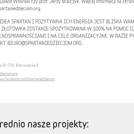
Dawid Woliński czy prof. Jerzy Bralczyk. Więcej informacji na stroni
artaniedzieciom.org.
 IDEA SPARTAN I POZYTYWNA ICH ENERGIA JEST BLISKA WAM
 ZŁOTÓWKA ZOSTANIE SPOŻYTKOWANA W 100% NA POMOC D
ŁNOSPRAWNOŚCIAMI I NA CELE ORGANIZACYJNE. W RAZIE PY
KT:
BIURO@SPARTANIEDZIECIOM.ORG
.
 00-728, Bobrowiecka 9,
dzieciom.org
www.facebook.com/SpartanieDzieciom
ednio nasze projekty: