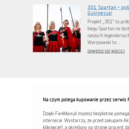
301 Spartan – pob
Guinnessa!
Projekt „301” to pró
biegu Spartan na dys
naszych legendarnyc
Warszawski to …
DOWIEDZ SIĘ WIĘCEJ
Na czym polega kupowanie przez serwis F
Dzięki FaniMani.pl możesz bezpłatnie pomag
internecie. Wystarczy, że przed zakupami A
kliknięcie!), a określony na stronie procent d