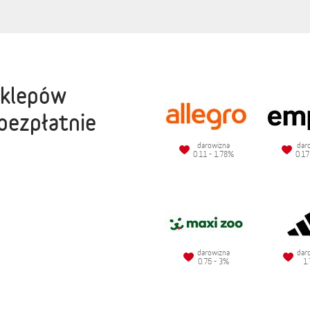
sklepów
bezpłatnie
darowizna
dar
0.11 - 1.78%
0.17
darowizna
dar
0.75 - 3%
1