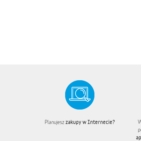
zakupy w Internecie?
W
Planujesz
p
ap