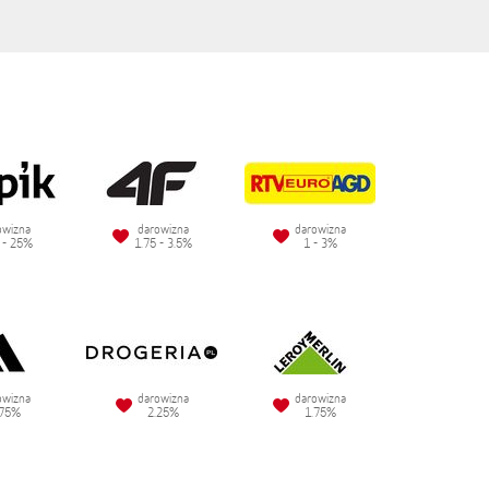
owizna
darowizna
darowizna
 - 25%
1.75 - 3.5%
1 - 3%
owizna
darowizna
darowizna
.75%
2.25%
1.75%