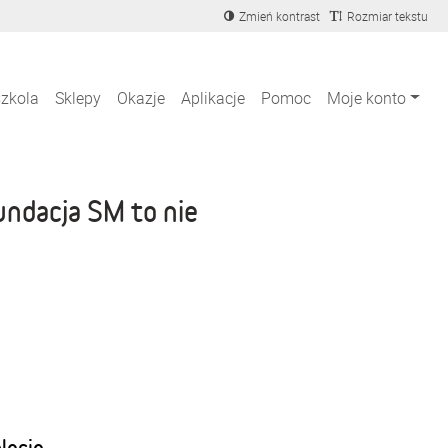
Zmień kontrast
Rozmiar tekstu
szkola
Sklepy
Okazje
Aplikacje
Pomoc
Moje konto
undacja SM to nie
blecie