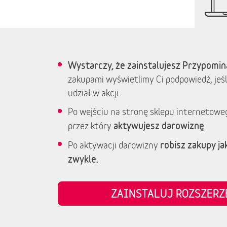
Wystarczy, że zainstalujesz Przypomin
zakupami wyświetlimy Ci podpowiedź, jeśl
udział w akcji.
Po wejściu na stronę sklepu internetowe
aktywujesz darowiznę
przez który
.
robisz zakupy jak
Po aktywacji darowizny
zwykle.
ZAINSTALUJ ROZSZER