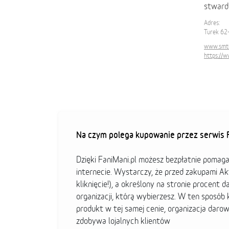
stwardn
Adres:
Turek 62
www.smto
https://
Na czym polega kupowanie przez serwis F
Dzięki FaniMani.pl możesz bezpłatnie pomag
internecie. Wystarczy, że przed zakupami A
kliknięcie!), a określony na stronie procent d
organizacji, którą wybierzesz. W ten sposó
produkt w tej samej cenie, organizacja darow
zdobywa lojalnych klientów