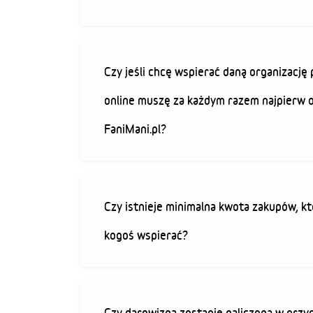
Czy jeśli chcę wspierać daną organizacj
online muszę za każdym razem najpierw 
FaniMani.pl?
Czy istnieje minimalna kwota zakupów, kt
kogoś wspierać?
Czy darowizna zostanie naliczona w przy