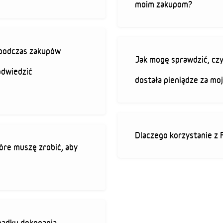
moim zakupom?
ę podczas zakupów
Jak mogę sprawdzić, czy
odwiedzić
dostała pieniądze za mo
Dlaczego korzystanie z 
óre muszę zrobić, aby
padku dokonania