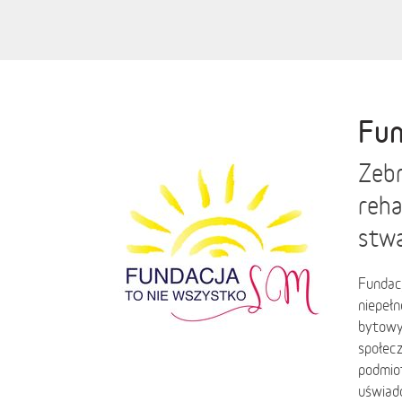
Fun
Zebr
reha
stwa
Fundac
niepeł
bytowy
społec
podmiot
uświado