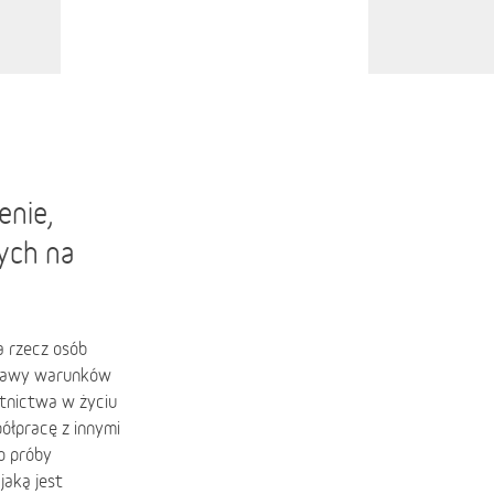
enie,
rych na
a rzecz osób
oprawy warunków
tnictwa w życiu
ółpracę z innymi
o próby
jaką jest