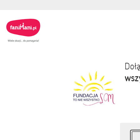
Dołą
wsz