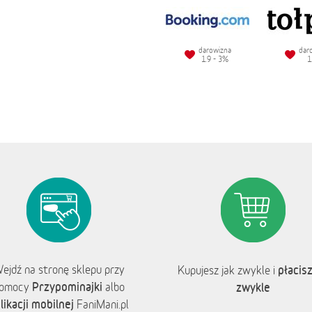
darowizna
dar
1.9 - 3%
1
ejdź na stronę sklepu przy
płacisz
Kupujesz jak zwykle i
Przypominajki
omocy
albo
zwykle
likacji mobilnej
FaniMani.pl