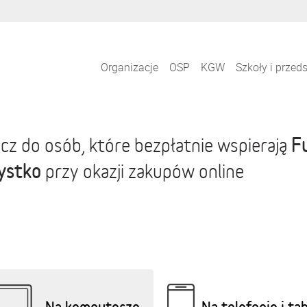
Organizacje
OSP
KGW
Szkoły i przed
F
cz do osób, które bezpłatnie wspierają
ystko
przy okazji zakupów online
Na komputerze
Na telefonie i ta