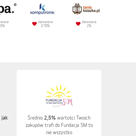
owizna
darowizna
darowizna
.5%
0.75%
2%
 jak
2,5%
Średnio
wartości Twoich
zakupów trafi do Fundacja SM to
nie wszystko