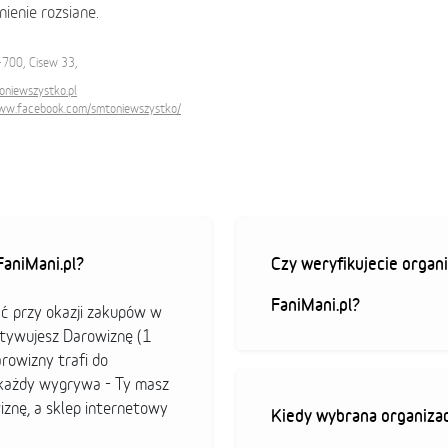
ienie rozsiane.
-700, Cisew 33,
niewszystko.pl
www.facebook.com/smtoniewszystko/
aniMani.pl?
Czy weryfikujecie organi
FaniMani.pl?
ać przy okazji zakupów w
ktywujesz Darowiznę (1
arowizny trafi do
b każdy wygrywa - Ty masz
iznę, a sklep internetowy
Kiedy wybrana organizac