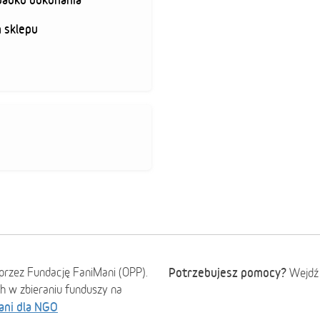
 sklepu
przez Fundację FaniMani (OPP).
Potrzebujesz pomocy?
Wejdź
ch w zbieraniu funduszy na
ani dla NGO