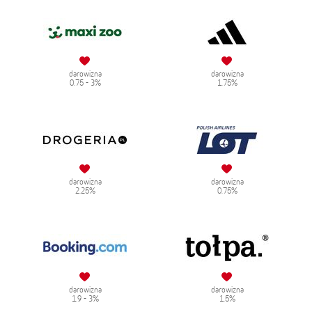
darowizna
darowizna
0.75 - 3%
1.75%
darowizna
darowizna
2.25%
0.75%
darowizna
darowizna
1.9 - 3%
1.5%