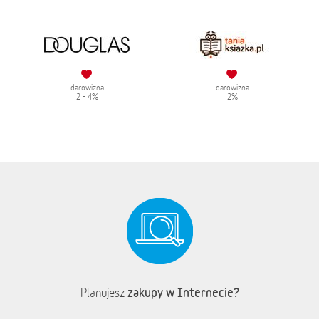
darowizna
darowizna
2 - 4%
2%
zakupy w Internecie?
Planujesz