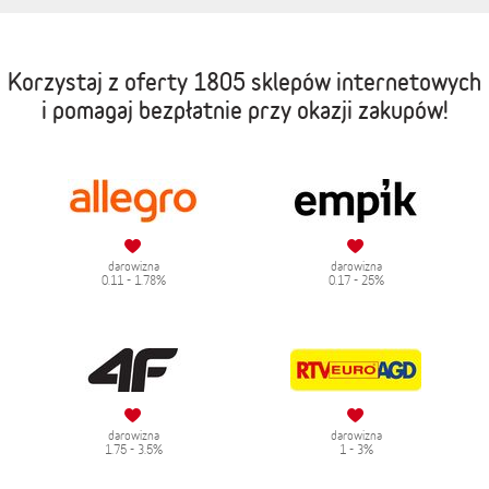
Korzystaj z oferty
1805 sklepów internetowych
i pomagaj bezpłatnie przy okazji zakupów!
darowizna
darowizna
0.11 - 1.78%
0.17 - 25%
darowizna
darowizna
1.75 - 3.5%
1 - 3%