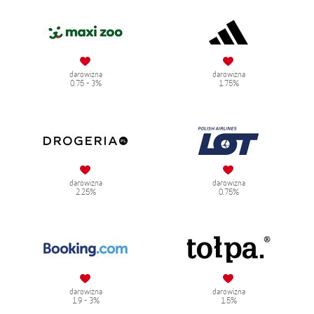
darowizna
darowizna
0.75 - 3%
1.75%
darowizna
darowizna
2.25%
0.75%
darowizna
darowizna
1.9 - 3%
1.5%