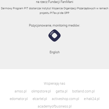
na rzecz Fundacji FaniMani
Darmowy Program PIT dostarcza Instytut Wsparcia Organizacji Pozarządowych w ramach
projektu
PITax.pl
dla OPP
Pozycjonowanie, monitoring mediów:
English
Wspierają nas
amso.pl
olimpstore.pl
gatta.pl
botland.com.pl
edomator.pl
elcartel.pl
activeshop.com.pl
e-hak24.pl
academyofbusiness.pl