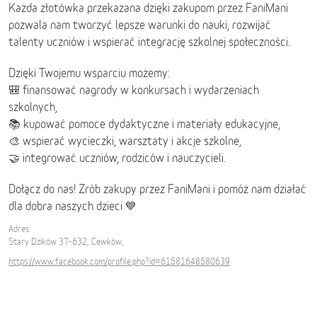
Każda złotówka przekazana dzięki zakupom przez FaniMani
pozwala nam tworzyć lepsze warunki do nauki, rozwijać
talenty uczniów i wspierać integrację szkolnej społeczności.
Dzięki Twojemu wsparciu możemy:
🎒 finansować nagrody w konkursach i wydarzeniach
szkolnych,
📚 kupować pomoce dydaktyczne i materiały edukacyjne,
🎨 wspierać wycieczki, warsztaty i akcje szkolne,
🤝 integrować uczniów, rodziców i nauczycieli.
Dołącz do nas! Zrób zakupy przez FaniMani i pomóż nam działać
dla dobra naszych dzieci 💙
Adres:
Stary Dzików 37-632, Cewków,
https://www.facebook.com/profile.php?id=61581648580639