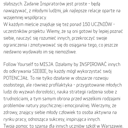
słabszych. Zadanie Inspiratorów jest proste - będą
nawiązywać, z młodymi ludźmi, jak najlepsze relacje oparte na
wzajemnej współpracy.
W każdym mieście znajduje się też ponad 150 UCZNIÓW -
uczestników projektu. Wiemy, że są oni gotowi by lepiej poznać
siebie, nauczyć się rozumieć innych, przekroczyć swoje
ograniczenia i zmotywować się do osiągania tego, co jeszcze
niedawno wydawało im się niemożliwe.
Follow Yourself to MISJA. Działamy by INSPIROWAĆ innych
do odkrywania SIEBIE, by każdy mógł wykorzystać swój
POTENCJAŁ. To nie tylko działanie w obszarze rozwoju
osobistego, ale również profilaktyka - przygotowanie młodych
ludzi do wyzwań dorosłości, nauka strategii radzenia sobie z
trudnościami, a tym samym obrona przed wszelkimi rodzajami
problemów natury psychicznej i emocjonalnej. Wierzymy, że
zdrowy, znający siebie młody człowiek to osoba aktywna na
rynku pracy, odnosząca sukcesy, inspirująca innych.
Twoja pomoc to szansa dla innych uczniów szkół w Warszawie,