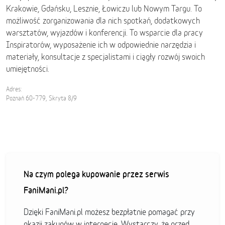
Krakowie, Gdańsku, Lesznie, Łowiczu lub Nowym Targu. To
możliwość zorganizowania dla nich spotkań, dodatkowych
warsztatów, wyjazdów i konferencji. To wsparcie dla pracy
Inspiratorów, wyposażenie ich w odpowiednie narzędzia i
materiały, konsultacje z specjalistami i ciągły rozwój swoich
umiejętności.
Adres:
Poznań 60-779, Skryta 8/9
Na czym polega kupowanie przez serwis
FaniMani.pl?
Dzięki FaniMani.pl możesz bezpłatnie pomagać przy
okazji zakupów w internecie. Wystarczy, że przed