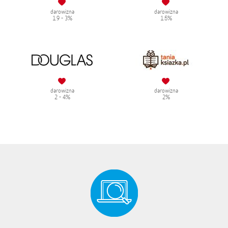
darowizna
darowizna
1.9 - 3%
1.5%
darowizna
darowizna
2 - 4%
2%