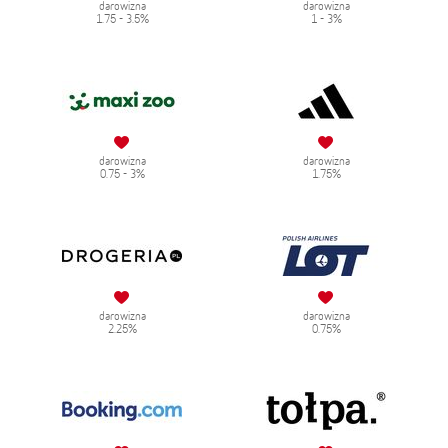
darowizna
darowizna
1.75 - 3.5%
1 - 3%
darowizna
darowizna
0.75 - 3%
1.75%
darowizna
darowizna
2.25%
0.75%