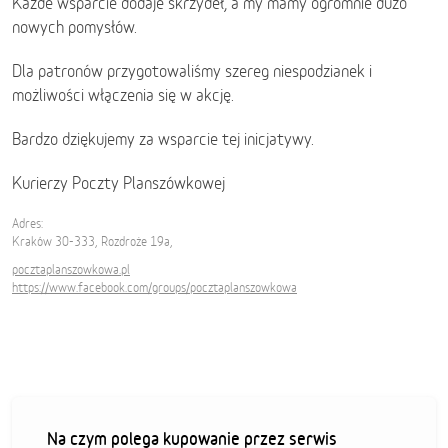
Każde wsparcie dodaje skrzydeł, a my mamy ogromnie dużo
nowych pomysłów.
Dla patronów przygotowaliśmy szereg niespodzianek i
możliwości włączenia się w akcję.
Bardzo dziękujemy za wsparcie tej inicjatywy.
Kurierzy Poczty Planszówkowej
Adres:
Kraków 30-333, Rozdroże 19a,
pocztaplanszowkowa.pl
https://www.facebook.com/groups/pocztaplanszowkowa
Na czym polega kupowanie przez serwis