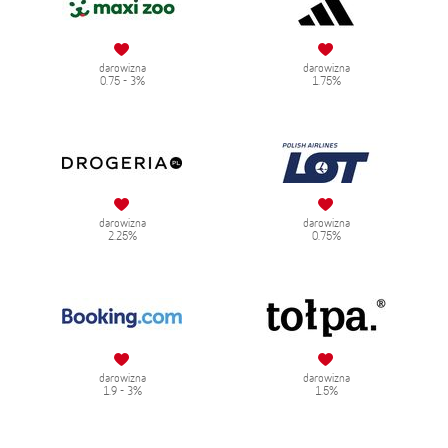
darowizna
darowizna
0.75 - 3%
1.75%
darowizna
darowizna
2.25%
0.75%
darowizna
darowizna
1.9 - 3%
1.5%