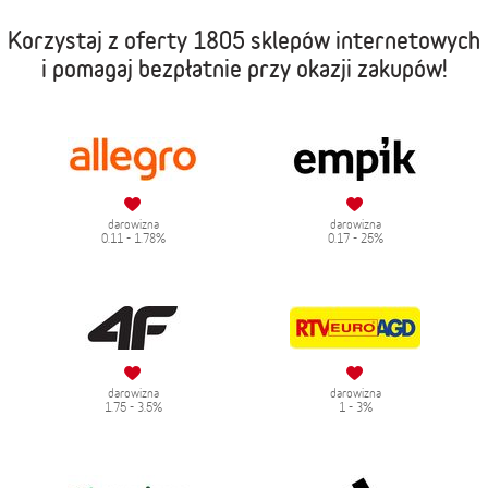
Korzystaj z oferty
1805 sklepów internetowych
i pomagaj bezpłatnie przy okazji zakupów!
darowizna
darowizna
0.11 - 1.78%
0.17 - 25%
darowizna
darowizna
1.75 - 3.5%
1 - 3%