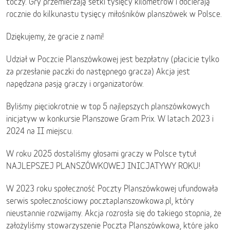
toczy. Gry przemierzają setki tysięcy kilometrów i docierają
rocznie do kilkunastu tysięcy miłośników planszówek w Polsce.
Dziękujemy, że gracie z nami!
Udział w Poczcie Planszówkowej jest bezpłatny (płacicie tylko
za przesłanie paczki do następnego gracza) Akcja jest
napędzana pasją graczy i organizatorów.
Byliśmy pięciokrotnie w top 5 najlepszych planszówkowych
inicjatyw w konkursie Planszowe Gram Prix. W latach 2023 i
2024 na II miejscu.
W roku 2025 dostaliśmy głosami graczy w Polsce tytuł
NAJLEPSZEJ PLANSZÓWKOWEJ INICJATYWY ROKU!
W 2023 roku społeczność Poczty Planszówkowej ufundowała
serwis społecznościowy pocztaplanszowkowa.pl, który
nieustannie rozwijamy. Akcja rozrosła się do takiego stopnia, że
założyliśmy stowarzyszenie Poczta Planszówkowa, które jako