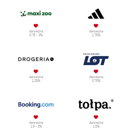
darowizna
darowizna
0.75 - 3%
1.75%
darowizna
darowizna
2.25%
0.75%
darowizna
darowizna
1.9 - 3%
1.5%