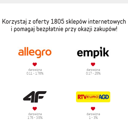
Korzystaj z oferty
1805 sklepów internetowych
i pomagaj bezpłatnie przy okazji zakupów!
darowizna
darowizna
0.11 - 1.78%
0.17 - 25%
darowizna
darowizna
1.75 - 3.5%
1 - 3%