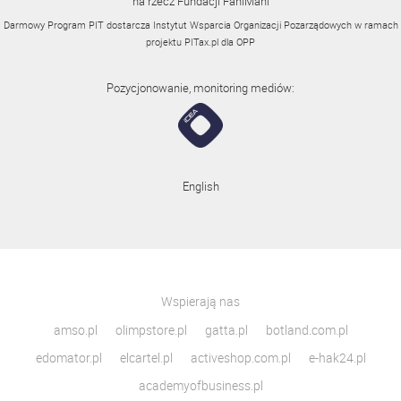
na rzecz Fundacji FaniMani
Darmowy Program PIT dostarcza Instytut Wsparcia Organizacji Pozarządowych w ramach
projektu
PITax.pl
dla OPP
Pozycjonowanie, monitoring mediów:
English
Wspierają nas
amso.pl
olimpstore.pl
gatta.pl
botland.com.pl
edomator.pl
elcartel.pl
activeshop.com.pl
e-hak24.pl
academyofbusiness.pl