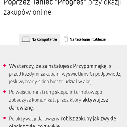
Poprzez Taniec "Progres"
przy okazji
zakupów online
Na komputerze
Na telefonie i tablecie
Wystarczy, że zainstalujesz Przypominajkę
, a
przed każdymi zakupami wyświetlimy Ci podpowiedź,
jeśli wybrany sklep bierze udział w akcji.
Po wejściu na stronę sklepu internetowego
aktywujesz
zobaczysz komunikat, przez który
darowiznę
.
robisz zakupy jak zwykle i
Po aktywacji darowizny
płacisz tyle, co zwykle.