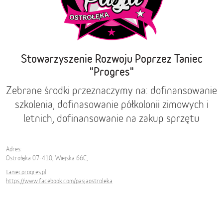
Stowarzyszenie Rozwoju Poprzez Taniec
"Progres"
Zebrane środki przeznaczymy na: dofinansowanie
szkolenia, dofinasowanie półkolonii zimowych i
letnich, dofinansowanie na zakup sprzętu
Adres:
Ostrołęka 07-410, Wiejska 66C,
taniecprogres.pl
https://www.facebook.com/pasjaostroleka