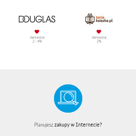
darowizna
darowizna
2 - 4%
2%
zakupy w Internecie?
Planujesz