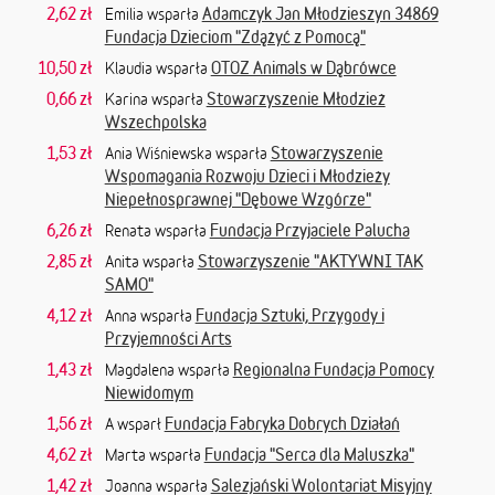
2,62 zł
Adamczyk Jan Młodzieszyn 34869
Emilia wsparła
Fundacja Dzieciom "Zdążyć z Pomocą"
10,50 zł
OTOZ Animals w Dąbrówce
Klaudia wsparła
0,66 zł
Stowarzyszenie Młodzież
Karina wsparła
Wszechpolska
1,53 zł
Stowarzyszenie
Ania Wiśniewska wsparła
Wspomagania Rozwoju Dzieci i Młodzieży
Niepełnosprawnej "Dębowe Wzgórze"
6,26 zł
Fundacja Przyjaciele Palucha
Renata wsparła
2,85 zł
Stowarzyszenie "AKTYWNI TAK
Anita wsparła
SAMO"
4,12 zł
Fundacja Sztuki, Przygody i
Anna wsparła
Przyjemności Arts
1,43 zł
Regionalna Fundacja Pomocy
Magdalena wsparła
Niewidomym
1,56 zł
Fundacja Fabryka Dobrych Działań
A wsparł
4,62 zł
Fundacja "Serca dla Maluszka"
Marta wsparła
1,42 zł
Salezjański Wolontariat Misyjny
Joanna wsparła