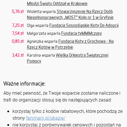
Młodzi Światu Oddział w Krakowie
5,76 zł
Stowarzyszenie Na Rzecz Osób
Wioletta wsparła
Niepełnosprawnych „MOST” Koło nr 1 w Gryfinie
7,25 zł
Fundacja Sosnośląskie Koty Do Adopcji
Olga wsparła
7,54 zł
Fundacja tyMMMczasy
Małgorzata wsparła
0,85 zł
Fundacja Koty z Grochowa - Na
Agnieszka wsparła
Rzecz Kotów w Potrzebie
3,42 zł
Wielka Orkiestra Świątecznej
Karolina wsparła
Pomocy
Ważne informacje:
Aby mieć pewność, że Twoje wsparcie zostanie naliczone i
trafi do organizacji stosuj się do następujących zasad:
korzystaj tylko z kodów rabatowych, które pochodzą ze
strony
fanimani.pl/okazje/
nie korzystaj z porównywarek cenowych i pozostań na