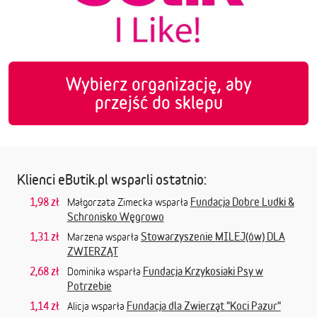
Wybierz organizację, aby
przejść do sklepu
Klienci eButik.pl wsparli ostatnio:
1,98 zł
Fundacja Dobre Ludki &
Małgorzata Zimecka wsparła
Schronisko Węgrowo
1,31 zł
Stowarzyszenie MILEJ(ów) DLA
Marzena wsparła
ZWIERZĄT
2,68 zł
Fundacja Krzykosiaki Psy w
Dominika wsparła
Potrzebie
1,14 zł
Fundacja dla Zwierząt "Koci Pazur"
Alicja wsparła