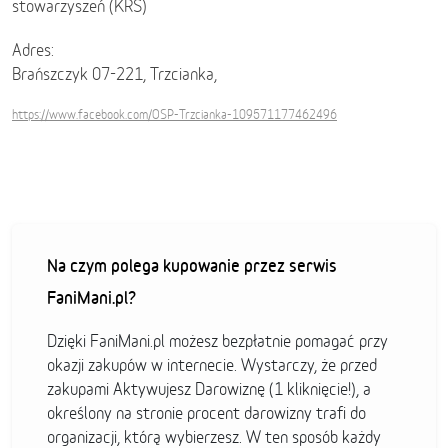
stowarzyszeń (KRS)
Adres:
Brańszczyk 07-221, Trzcianka,
https://www.facebook.com/OSP-Trzcianka-109571177462496
Na czym polega kupowanie przez serwis
FaniMani.pl?
Dzięki FaniMani.pl możesz bezpłatnie pomagać przy
okazji zakupów w internecie. Wystarczy, że przed
zakupami Aktywujesz Darowiznę (1 kliknięcie!), a
określony na stronie procent darowizny trafi do
organizacji, którą wybierzesz. W ten sposób każdy