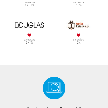
darowizna
darowizna
1.9 - 3%
1.5%
darowizna
darowizna
2 - 4%
2%