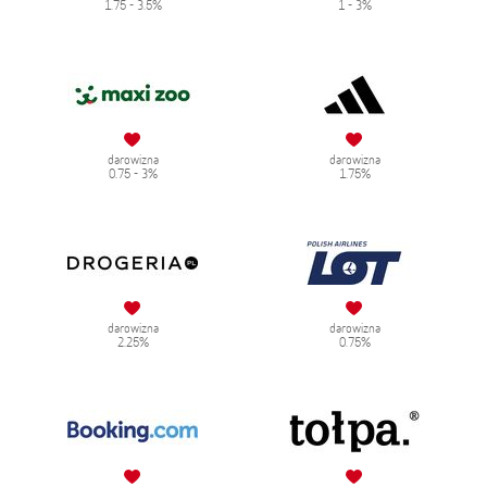
1.75 - 3.5%
1 - 3%
darowizna
darowizna
0.75 - 3%
1.75%
darowizna
darowizna
2.25%
0.75%