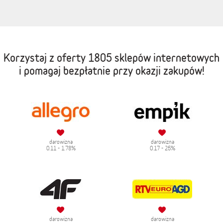
Korzystaj z oferty
1805 sklepów internetowych
i pomagaj bezpłatnie przy okazji zakupów!
darowizna
darowizna
0.11 - 1.78%
0.17 - 25%
darowizna
darowizna