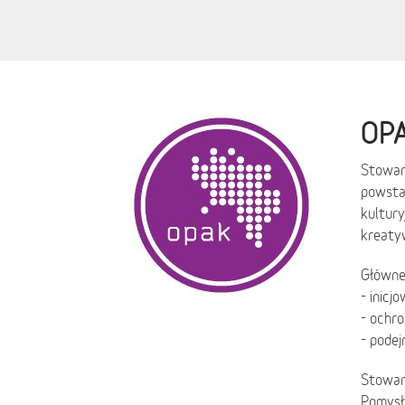
OPA
Stowarz
powsta
kultury
kreaty
Główne
- inicj
- ochro
- podej
Stowarz
Pomysły