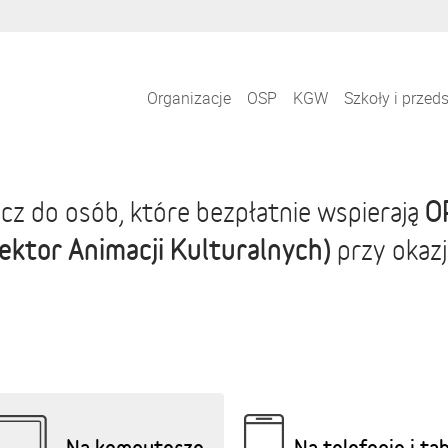
Organizacje
OSP
KGW
Szkoły i przed
O
cz do osób, które bezpłatnie wspierają
ektor Animacji Kulturalnych)
przy okazj
Na komputerze
Na telefonie i ta