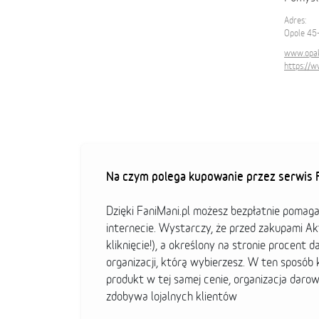
Adres:
Opole 45-
www.opak
https://
Na czym polega kupowanie przez serwis F
Dzięki FaniMani.pl możesz bezpłatnie pomag
internecie. Wystarczy, że przed zakupami A
kliknięcie!), a określony na stronie procent d
organizacji, którą wybierzesz. W ten sposó
produkt w tej samej cenie, organizacja darow
zdobywa lojalnych klientów