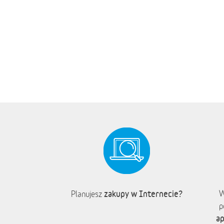
zakupy w Internecie?
W
Planujesz
p
ap