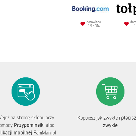
darowizna
dar
1.9 - 3%
1
ejdź na stronę sklepu przy
płacisz
Kupujesz jak zwykle i
Przypominajki
omocy
albo
zwykle
likacji mobilnej
FaniMani.pl