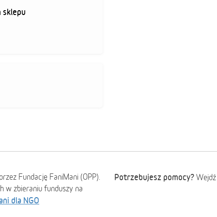
 sklepu
przez Fundację FaniMani (OPP).
Potrzebujesz pomocy?
Wejdź
ch w zbieraniu funduszy na
ani dla NGO