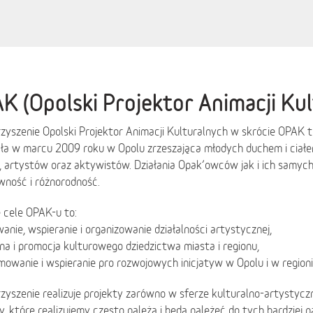
K (Opolski Projektor Animacji Ku
yszenie Opolski Projektor Animacji Kulturalnych w skrócie OPAK t
ła w marcu 2009 roku w Opolu zrzeszająca młodych duchem i ciał
, artystów oraz aktywistów. Działania Opak’owców jak i ich samyc
wność i różnorodność.
 cele OPAK-u to:
owanie, wspieranie i organizowanie działalności artystycznej,
na i promocja kulturowego dziedzictwa miasta i regionu,
mowanie i wspieranie pro rozwojowych inicjatyw w Opolu i w regioni
yszenie realizuje projekty zarówno w sferze kulturalno-artystycznej
, które realizujemy często należą i będą należeć do tych bardziej 