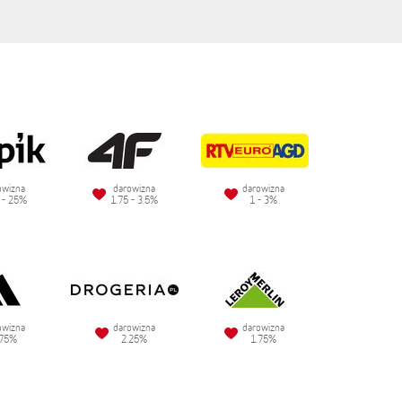
owizna
darowizna
darowizna
 - 25%
1.75 - 3.5%
1 - 3%
owizna
darowizna
darowizna
.75%
2.25%
1.75%