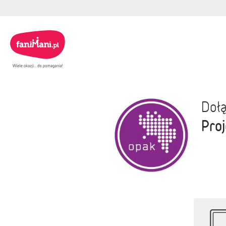
Dołą
Proj