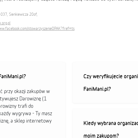
037, Sienkiewicza 20of,
.org.pl
www.facebook.com/stowarzyszenieOPAK?fref=ts
aniMani.pl?
Czy weryfikujecie organi
FaniMani.pl?
ać przy okazji zakupów w
ktywujesz Darowiznę (1
arowizny trafi do
b każdy wygrywa - Ty masz
iznę, a sklep internetowy
Kiedy wybrana organizac
moim zakupom?