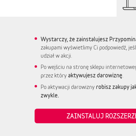
Wystarczy, że zainstalujesz Przypomin
zakupami wyświetlimy Ci podpowiedź, jeśl
udział w akcji.
Po wejściu na stronę sklepu internetowe
aktywujesz darowiznę
przez który
.
robisz zakupy jak
Po aktywacji darowizny
zwykle.
ZAINSTALUJ ROZSZER