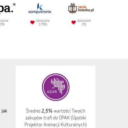
owizna
darowizna
darowizna
.5%
0.75%
2%
 jak
2,5%
Średnio
wartości Twoich
zakupów trafi do OPAK (Opolski
Projektor Animacji Kulturalnych)