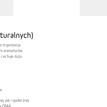
lturalnych)
o organizacja
em animatorów
h cechuje duża
e.
, jak i społecznej.
na OPAK.