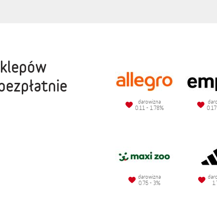
sklepów
bezpłatnie
darowizna
dar
0.11 - 1.78%
0.17
darowizna
dar
0.75 - 3%
1