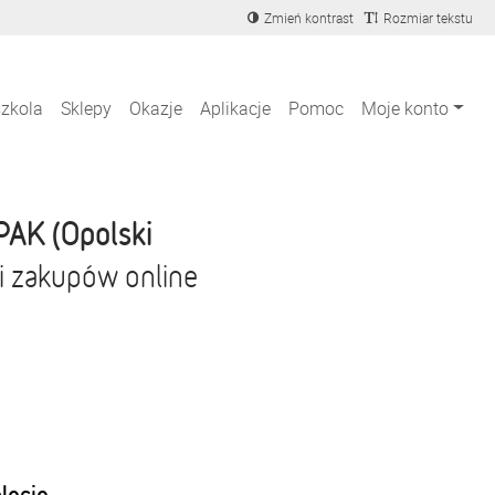
Zmień kontrast
Rozmiar tekstu
szkola
Sklepy
Okazje
Aplikacje
Pomoc
Moje konto
PAK (Opolski
i zakupów online
blecie