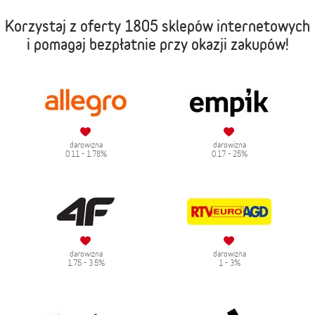
Korzystaj z oferty
1805 sklepów internetowych
i pomagaj bezpłatnie przy okazji zakupów!
darowizna
darowizna
0.11 - 1.78%
0.17 - 25%
darowizna
darowizna
1.75 - 3.5%
1 - 3%