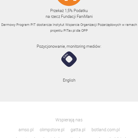
Przekaż 1,5% Podatku
na rzecz Fundacji FaniMani
Darmowy Program PIT dostarcza Instytut Wsparcia Organizacji Pozarządowych w ramach
projektu
PITax.pl
dla OPP
Pozycjonowanie, monitoring mediów:
English
Wspierają nas
amso.pl
olimpstore.pl
gatta.pl
botland.com.pl