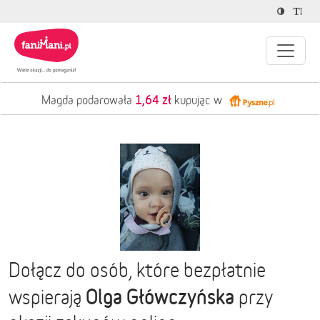
1,64 zł
Magda podarowała
kupując w
Dołącz do osób, które bezpłatnie
Olga Główczyńska
wspierają
przy