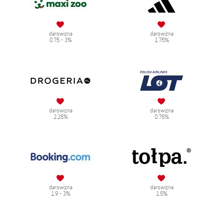
darowizna
darowizna
0.75 - 3%
1.75%
darowizna
darowizna
2.25%
0.75%
darowizna
darowizna
1.9 - 3%
1.5%