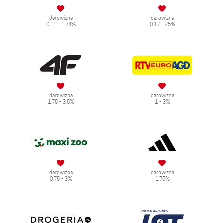
darowizna
darowizna
0.11 - 1.78%
0.17 - 25%
darowizna
darowizna
1.75 - 3.5%
1 - 3%
darowizna
darowizna
0.75 - 3%
1.75%