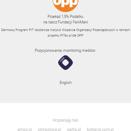
Przekaż 1,5% Podatku
na rzecz Fundacji FaniMani
Darmowy Program PIT dostarcza Instytut Wsparcia Organizacji Pozarządowych w ramach
projektu
PITax.pl
dla OPP
Pozycjonowanie, monitoring mediów:
English
Wspierają nas
amso.pl
olimpstore.pl
gatta.pl
botland.com.pl