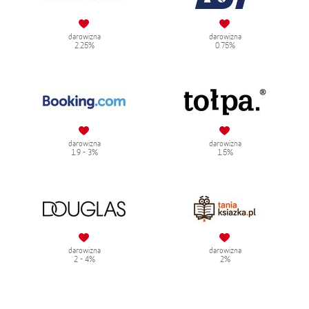
darowizna
darowizna
2.25%
0.75%
darowizna
darowizna
1.9 - 3%
1.5%
darowizna
darowizna
2 - 4%
2%