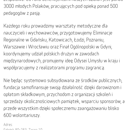
3000 młodych Polaków, pracujących pod opieką ponad 500
pedagogów z pasją.
Każdego roku prowadzimy warsztaty metodyczne dla
nauczycieli i wychowawców, przygotowujemy Eliminacje
Regionalne w Gdańsku, Katowicach, Łodzi, Poznaniu,
Warszawie i Wrocławiu oraz Finał Ogólnopolski w Gdyni,
koordynujemy udział polskich drużyn w zawodach
międzynarodowych, promujemy ideę Odysei Umysłu w kraju i
współpracujemy z realizatorami programu zagranicą.
Nie będąc systemowo subsydiowana ze środków publicznych,
fundacja samofinansuje swoją działalność dzięki darowiznom i
opłatom składkowym, przychodom z organizacji szkoleń i
sprzedaży okolicznościowych pamiątek, wsparciu sponsorów, a
przede wszystkim dzięki społecznemu zaangażowaniu blisko
600 wolontariuszy.
Adres:
Gdańsk 80-283, Zacna 10,