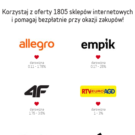
Korzystaj z oferty
1805 sklepów internetowych
i pomagaj bezpłatnie przy okazji zakupów!
darowizna
darowizna
0.11 - 1.78%
0.17 - 25%
darowizna
darowizna
1.75 - 3.5%
1 - 3%