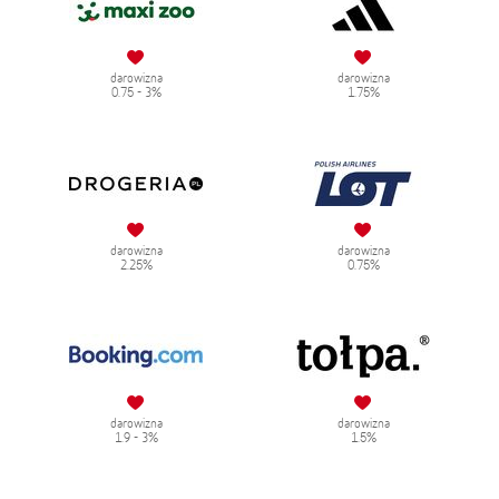
darowizna
darowizna
0.75 - 3%
1.75%
darowizna
darowizna
2.25%
0.75%
darowizna
darowizna
1.9 - 3%
1.5%