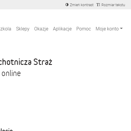
Zmień kontrast
Rozmiar tekstu
szkola
Sklepy
Okazje
Aplikacje
Pomoc
Moje konto
chotnicza Straż
 online
blecie