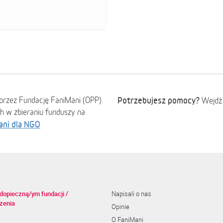
przez Fundację FaniMani (OPP).
Potrzebujesz pomocy?
Wejdź
ch w zbieraniu funduszy na
ani dla NGO
dopieczną/ym fundacji /
Napisali o nas
zenia
Opinie
O FaniMani