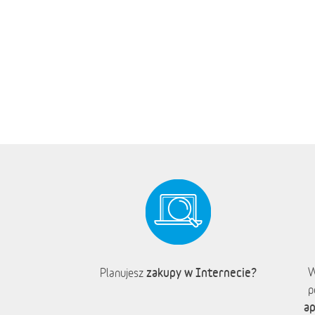
zakupy w Internecie?
W
Planujesz
p
ap