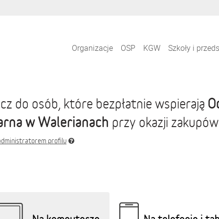
Organizacje
OSP
KGW
Szkoły i przed
O
cz do osób, które bezpłatnie wspierają
arna w Walerianach
przy okazji zakupów
administratorem profilu
Na komputerze
Na telefonie i ta