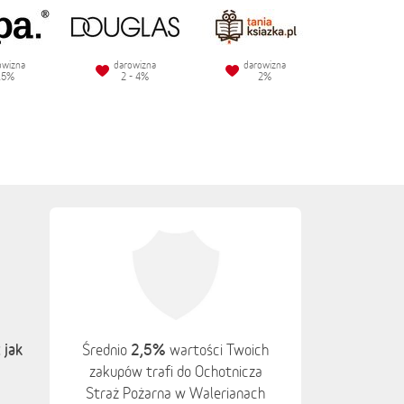
owizna
darowizna
darowizna
.5%
2 - 4%
2%
 jak
2,5%
Średnio
wartości Twoich
zakupów trafi do Ochotnicza
Straż Pożarna w Walerianach