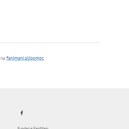
fanimani.pl/pomoc
 na
Fundacja FaniMani