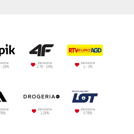
owizna
darowizna
darowizna
 - 25%
1.75 - 3.5%
1 - 3%
owizna
darowizna
darowizna
.75%
2.25%
0.75%