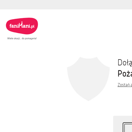
Dołą
Poż
Zostań 