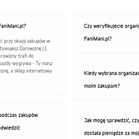
aniMani.pl?
Czy weryfikujecie organi
FaniMani.pl?
ać przy okazji zakupów w
ktywujesz Darowiznę (1
arowizny trafi do
b każdy wygrywa - Ty masz
iznę, a sklep internetowy
Kiedy wybrana organizac
moim zakupom?
ę podczas zakupów
Jak mogę sprawdzić, czy
odwiedzić
dostała pieniądze za mo