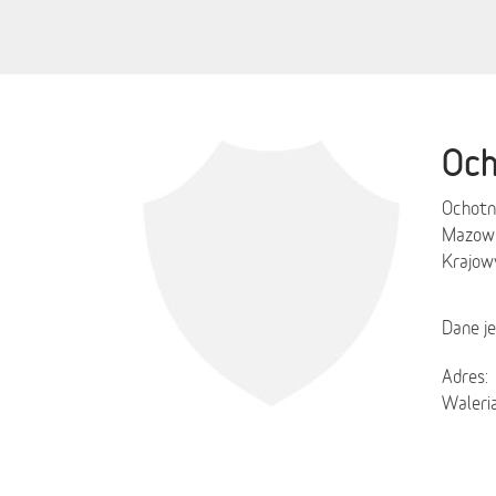
Och
Ochotn
Mazowi
Krajow
Dane j
Adres:
Waleri