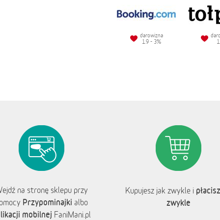
darowizna
dar
1.9 - 3%
1
ejdź na stronę sklepu przy
płacisz
Kupujesz jak zwykle i
Przypominajki
omocy
albo
zwykle
likacji mobilnej
FaniMani.pl