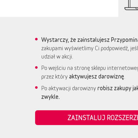
Wystarczy, że zainstalujesz Przypomin
zakupami wyświetlimy Ci podpowiedź, jeśl
udział w akcji.
Po wejściu na stronę sklepu internetowe
aktywujesz darowiznę
przez który
.
robisz zakupy jak
Po aktywacji darowizny
zwykle.
ZAINSTALUJ ROZSZER