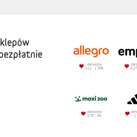
sklepów
bezpłatnie
darowizna
dar
0.11 - 1.78%
0.17
darowizna
dar
0.75 - 3%
1