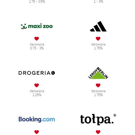
1.75 - 3.5%
1 - 3%
darowizna
darowizna
0.75 - 3%
1.75%
darowizna
darowizna
2.25%
1.75%