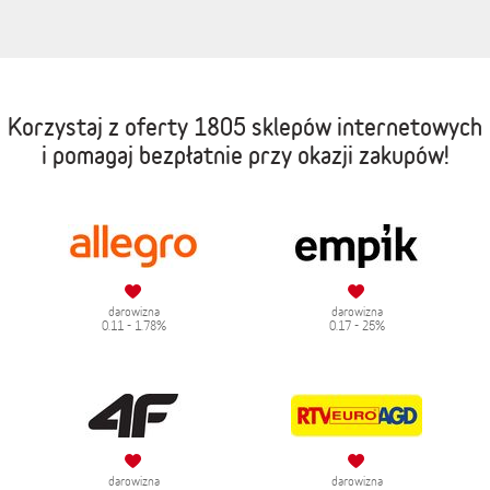
Korzystaj z oferty
1805 sklepów internetowych
i pomagaj bezpłatnie przy okazji zakupów!
darowizna
darowizna
0.11 - 1.78%
0.17 - 25%
darowizna
darowizna