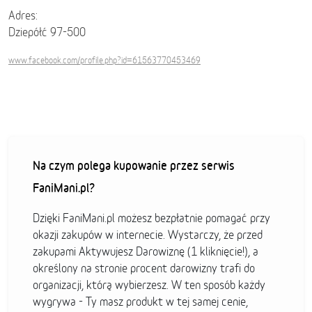
Adres:
Dziepółć 97-500
www.facebook.com/profile.php?id=61563770453469
Na czym polega kupowanie przez serwis
FaniMani.pl?
Dzięki FaniMani.pl możesz bezpłatnie pomagać przy
okazji zakupów w internecie. Wystarczy, że przed
zakupami Aktywujesz Darowiznę (1 kliknięcie!), a
określony na stronie procent darowizny trafi do
organizacji, którą wybierzesz. W ten sposób każdy
wygrywa - Ty masz produkt w tej samej cenie,