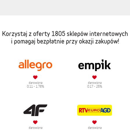
Korzystaj z oferty
1805 sklepów internetowych
i pomagaj bezpłatnie przy okazji zakupów!
darowizna
darowizna
0.11 - 1.78%
0.17 - 25%
darowizna
darowizna