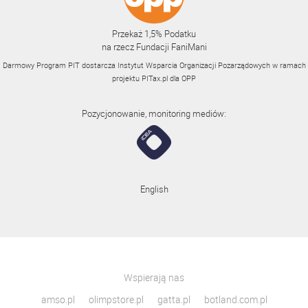
Przekaż 1,5% Podatku
na rzecz Fundacji FaniMani
Darmowy Program PIT dostarcza Instytut Wsparcia Organizacji Pozarządowych w ramach
projektu
PITax.pl
dla OPP
Pozycjonowanie, monitoring mediów:
English
Wspierają nas
amso.pl
olimpstore.pl
gatta.pl
botland.com.pl