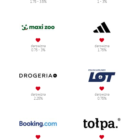
1.75 - 3.5%
1 - 3%
darowizna
darowizna
0.75 - 3%
1.75%
darowizna
darowizna
2.25%
0.75%