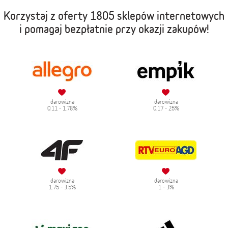
Korzystaj z oferty
1805 sklepów internetowych
i pomagaj bezpłatnie przy okazji zakupów!
darowizna
darowizna
0.11 - 1.78%
0.17 - 25%
darowizna
darowizna
1.75 - 3.5%
1 - 3%