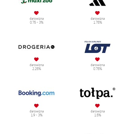
darowizna
darowizna
0.75 - 3%
1.75%
darowizna
darowizna
2.25%
0.75%
darowizna
darowizna
1.9 - 3%
1.5%