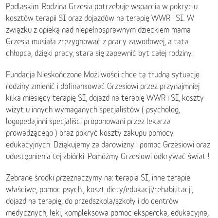
Podlaskim. Rodzina Grzesia potrzebuje wsparcia w pokryciu
kosztów terapii SI oraz dojazdów na terapię WWR i SI. W
związku z opieką nad niepełnosprawnym dzieckiem mama
Grzesia musiała zrezygnować z pracy zawodowej, a tata
chłopca, dzięki pracy, stara się zapewnić byt całej rodziny.
Fundacja Nieskończone Możliwości chce tą trudną sytuację
rodziny zmienić i dofinansować Grzesiowi przez przynajmniej
kilka miesięcy terapię SI, dojazd na terapię WWR i SI, koszty
wizyt u innych wymaganych specjalistów ( psycholog,
logopeda,inni specjaliści proponowani przez lekarza
prowadzącego ) oraz pokryć koszty zakupu pomocy
edukacyjnych. Dziękujemy za darowizny i pomoc Grzesiowi oraz
udostępnienia tej zbiórki. Pomóżmy Grzesiowi odkrywać świat !
Zebrane środki przeznaczymy na: terapia SI, inne terapie
właściwe, pomoc psych., koszt diety/edukacji/rehabilitacji,
dojazd na terapię, do przedszkola/szkoły i do centrów
medycznych, leki, kompleksowa pomoc ekspercka, edukacyjna,