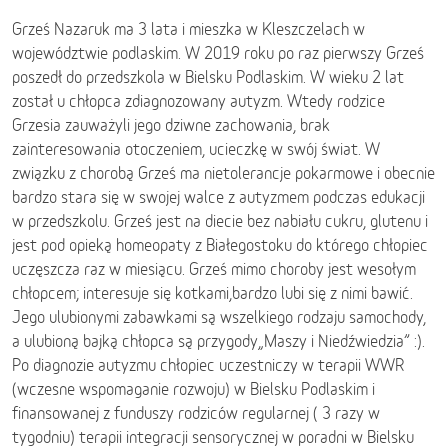
Grześ Nazaruk ma 3 lata i mieszka w Kleszczelach w
województwie podlaskim. W 2019 roku po raz pierwszy Grześ
poszedł do przedszkola w Bielsku Podlaskim. W wieku 2 lat
został u chłopca zdiagnozowany autyzm. Wtedy rodzice
Grzesia zauważyli jego dziwne zachowania, brak
zainteresowania otoczeniem, ucieczkę w swój świat. W
związku z chorobą Grześ ma nietolerancje pokarmowe i obecnie
bardzo stara się w swojej walce z autyzmem podczas edukacji
w przedszkolu. Grześ jest na diecie bez nabiału cukru, glutenu i
jest pod opieką homeopaty z Białegostoku do którego chłopiec
uczęszcza raz w miesiącu. Grześ mimo choroby jest wesołym
chłopcem; interesuje się kotkami,bardzo lubi się z nimi bawić.
Jego ulubionymi zabawkami są wszelkiego rodzaju samochody,
a ulubioną bajką chłopca są przygody„Maszy i Niedźwiedzia” :).
Po diagnozie autyzmu chłopiec uczestniczy w terapii WWR
(wczesne wspomaganie rozwoju) w Bielsku Podlaskim i
finansowanej z funduszy rodziców regularnej ( 3 razy w
tygodniu) terapii integracji sensorycznej w poradni w Bielsku