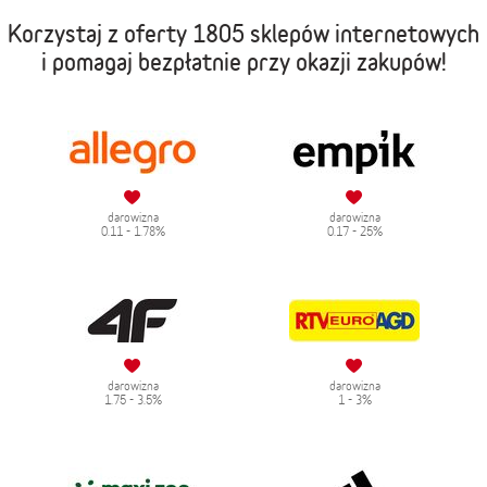
Korzystaj z oferty
1805 sklepów internetowych
i pomagaj bezpłatnie przy okazji zakupów!
darowizna
darowizna
0.11 - 1.78%
0.17 - 25%
darowizna
darowizna
1.75 - 3.5%
1 - 3%