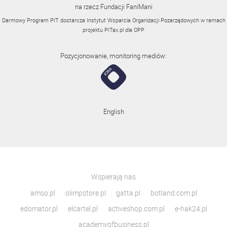
na rzecz Fundacji FaniMani
Darmowy Program PIT dostarcza Instytut Wsparcia Organizacji Pozarządowych w ramach
projektu
PITax.pl
dla OPP
Pozycjonowanie, monitoring mediów:
English
Wspierają nas
amso.pl
olimpstore.pl
gatta.pl
botland.com.pl
edomator.pl
elcartel.pl
activeshop.com.pl
e-hak24.pl
academyofbusiness.pl