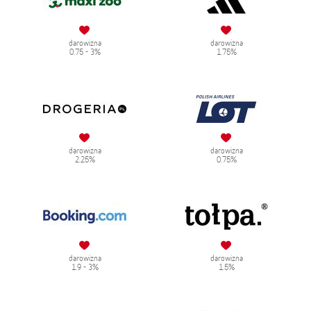
darowizna
darowizna
0.75 - 3%
1.75%
darowizna
darowizna
2.25%
0.75%
darowizna
darowizna
1.9 - 3%
1.5%