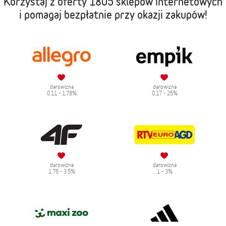
Korzystaj z oferty
1805 sklepów internetowych
i pomagaj bezpłatnie przy okazji zakupów!
darowizna
darowizna
0.11 - 1.78%
0.17 - 25%
darowizna
darowizna
1.75 - 3.5%
1 - 3%