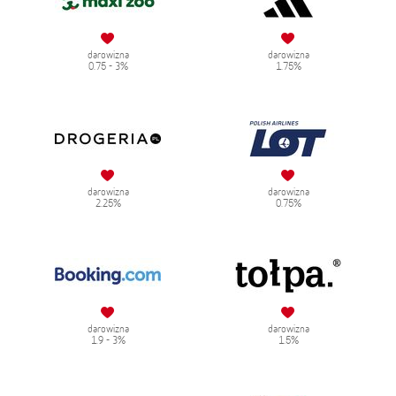
darowizna
darowizna
0.75 - 3%
1.75%
darowizna
darowizna
2.25%
0.75%
darowizna
darowizna
1.9 - 3%
1.5%