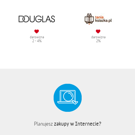
darowizna
darowizna
2 - 4%
2%
zakupy w Internecie?
Planujesz