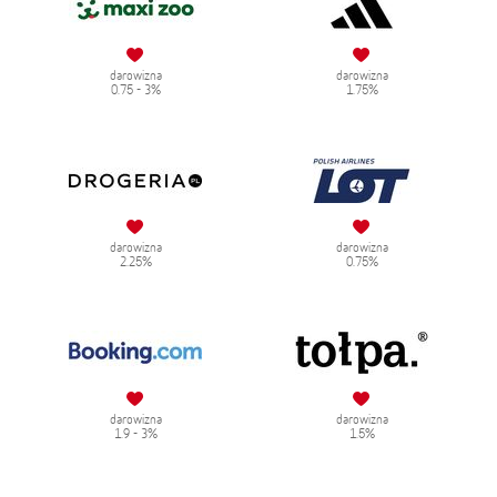
darowizna
darowizna
0.75 - 3%
1.75%
darowizna
darowizna
2.25%
0.75%
darowizna
darowizna
1.9 - 3%
1.5%