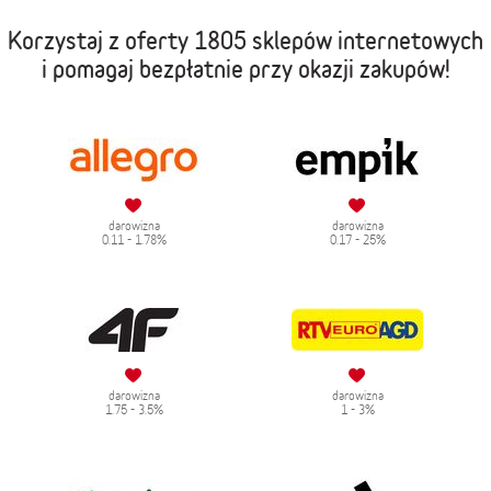
Korzystaj z oferty
1805 sklepów internetowych
i pomagaj bezpłatnie przy okazji zakupów!
darowizna
darowizna
0.11 - 1.78%
0.17 - 25%
darowizna
darowizna
1.75 - 3.5%
1 - 3%