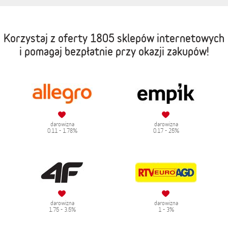
Korzystaj z oferty
1805 sklepów internetowych
i pomagaj bezpłatnie przy okazji zakupów!
darowizna
darowizna
0.11 - 1.78%
0.17 - 25%
darowizna
darowizna
1.75 - 3.5%
1 - 3%