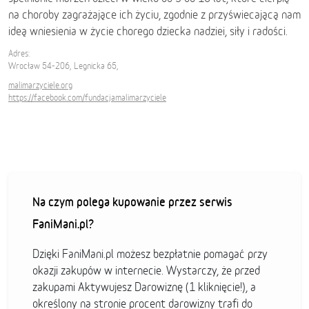
na choroby zagrażające ich życiu, zgodnie z przyświecającą nam
ideą wniesienia w życie chorego dziecka nadziei, siły i radości.
Adres:
Wrocław 54-206, Legnicka 65,
malimarzyciele.org
https://facebook.com/fundacjamalimarzyciele
Na czym polega kupowanie przez serwis
FaniMani.pl?
Dzięki FaniMani.pl możesz bezpłatnie pomagać przy
okazji zakupów w internecie. Wystarczy, że przed
zakupami Aktywujesz Darowiznę (1 kliknięcie!), a
określony na stronie procent darowizny trafi do