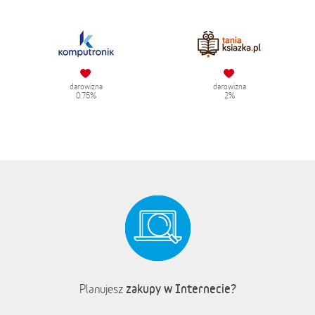
darowizna
darowizna
0.75%
2%
zakupy w Internecie?
Planujesz