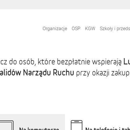
Organizacje
OSP
KGW
Szkoły i przed
L
cz do osób, które bezpłatnie wspierają
alidów Narządu Ruchu
przy okazji zaku
Na komputerze
Na telefonie i ta