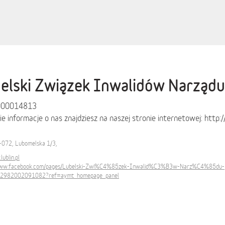
elski Związek Inwalidów Narząd
000014813
e informacje o nas znajdziesz na naszej stronie internetowej: http://
-072, Lubomelska 1/3,
lublin.pl
www.facebook.com/pages/Lubelski-Zwi%C4%85zek-Inwalid%C3%B3w-Narz%C4%85du-
12982002091082?ref=aymt_homepage_panel