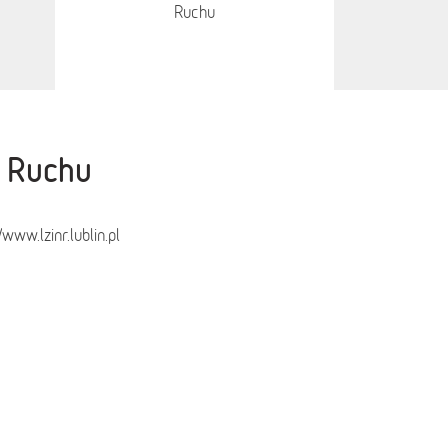
Ruchu
u Ruchu
www.lzinr.lublin.pl