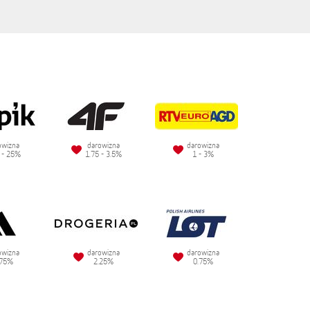
owizna
darowizna
darowizna
 - 25%
1.75 - 3.5%
1 - 3%
owizna
darowizna
darowizna
.75%
2.25%
0.75%