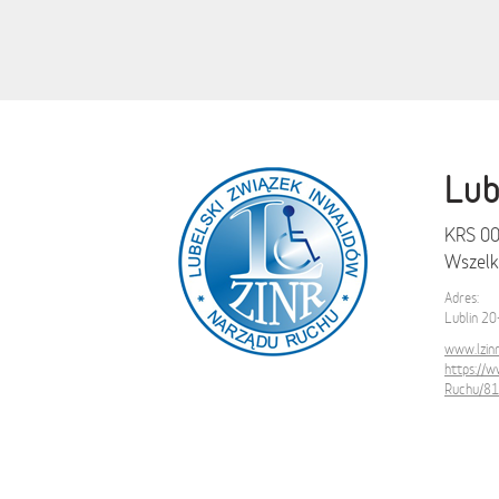
Lub
KRS 0
Wszelki
Adres:
Lublin 20
www.lzinr.
https://
Ruchu/8