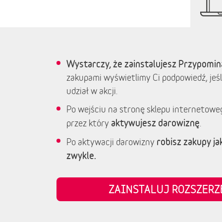
Wystarczy, że zainstalujesz Przypomin
zakupami wyświetlimy Ci podpowiedź, jeśl
udział w akcji.
Po wejściu na stronę sklepu internetowe
aktywujesz darowiznę
przez który
.
robisz zakupy jak
Po aktywacji darowizny
zwykle.
ZAINSTALUJ ROZSZER