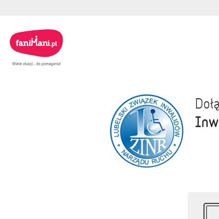
Dołą
Inw