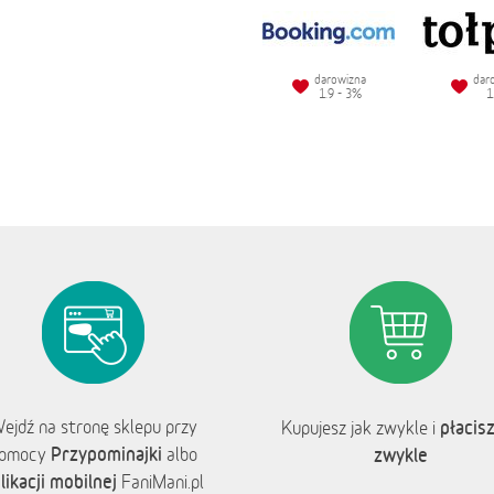
darowizna
dar
1.9 - 3%
1
ejdź na stronę sklepu przy
płacisz
Kupujesz jak zwykle i
Przypominajki
omocy
albo
zwykle
likacji mobilnej
FaniMani.pl