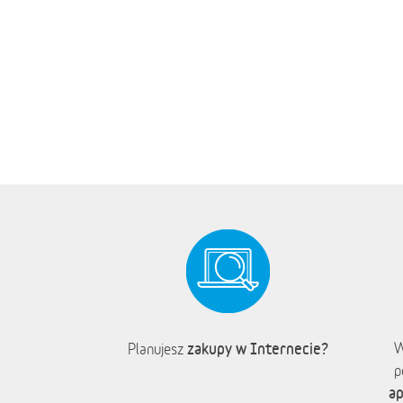
zakupy w Internecie?
W
Planujesz
p
ap