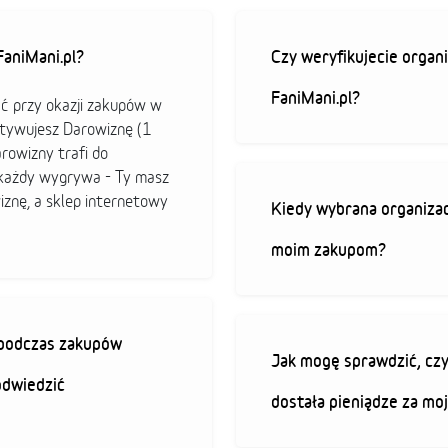
aniMani.pl?
Czy weryfikujecie organi
FaniMani.pl?
ać przy okazji zakupów w
ktywujesz Darowiznę (1
arowizny trafi do
b każdy wygrywa - Ty masz
iznę, a sklep internetowy
Kiedy wybrana organizac
moim zakupom?
ę podczas zakupów
Jak mogę sprawdzić, czy
odwiedzić
dostała pieniądze za mo