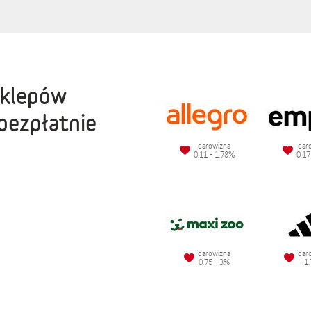
sklepów
bezpłatnie
darowizna
dar
0.11 - 1.78%
0.17
darowizna
dar
0.75 - 3%
1