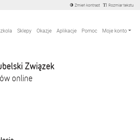
Zmień kontrast
Rozmiar tekstu
szkola
Sklepy
Okazje
Aplikacje
Pomoc
Moje konto
ubelski Związek
pów online
blecie