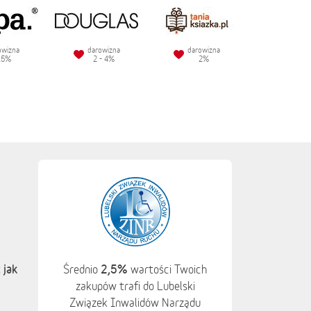
owizna
darowizna
darowizna
.5%
2 - 4%
2%
 jak
2,5%
Średnio
wartości Twoich
zakupów trafi do Lubelski
Związek Inwalidów Narządu