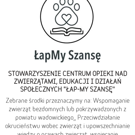
STOWARZYSZENIE CENTRUM OPIEKI NAD
ZWIERZĄTAMI, EDUKACJI I DZIAŁAŃ
SPOŁECZNYCH "ŁAP-MY SZANSĘ''
Zebrane środki przeznaczymy na: Wspomaganie
zwierząt bezdomnych lub pokrzywadzonych z
powiatu wadowickiego,, Przeciwdziałanie
okrucieństwu wobec zwierząt i upowszechnianie
wiedzy o prawach zwierząt, wspieranie