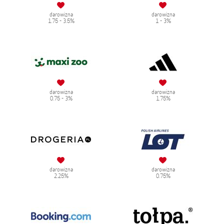
darowizna
darowizna
1.75 - 3.5%
1 - 3%
darowizna
darowizna
0.75 - 3%
1.75%
darowizna
darowizna
2.25%
0.75%