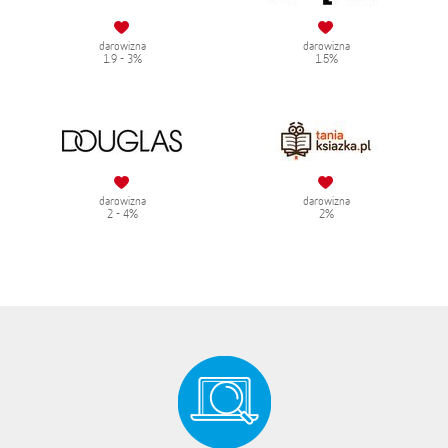
darowizna
darowizna
1.9 - 3%
1.5%
darowizna
darowizna
2 - 4%
2%