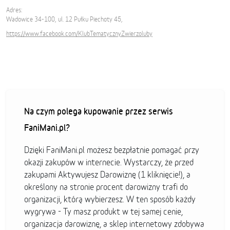
Adres:
Wadowice 34-100, ul. 12 Pułku Piechoty 45,
https://www.facebook.com/KlubTematycznyZwierzoluby
Na czym polega kupowanie przez serwis
FaniMani.pl?
Dzięki FaniMani.pl możesz bezpłatnie pomagać przy
okazji zakupów w internecie. Wystarczy, że przed
zakupami Aktywujesz Darowiznę (1 kliknięcie!), a
określony na stronie procent darowizny trafi do
organizacji, którą wybierzesz. W ten sposób każdy
wygrywa - Ty masz produkt w tej samej cenie,
organizacja darowiznę, a sklep internetowy zdobywa