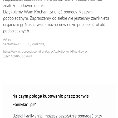
znaleźć cudowne domki.
Dziękujemy Wam Kochani za chęć pomocy Naszym
podopiecznym. Zapraszamy do siebie nie jesteśmy zamkniętą
organizacją. Nas zawsze można odwiedzić pogłaskać utulić
podopiecznych.
Adres:
Skrzeszewo 83-330, Piaskowa,
https://www.facebook.com/Fundacja-Azyl-dla-koni-Kucykowo-
139446986756764/
Na czym polega kupowanie przez serwis
FaniMani.pl?
Dzięki FaniMani.pl możesz bezpłatnie pomagać przy