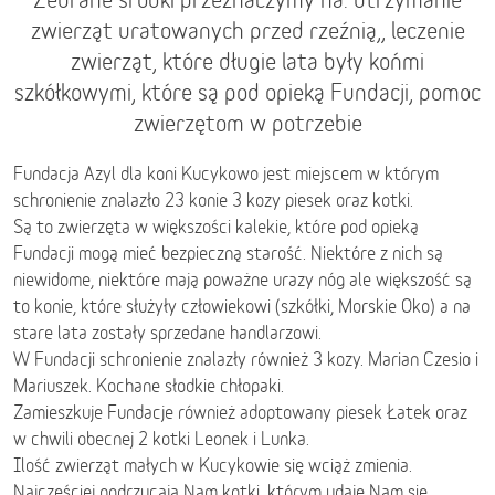
zwierząt uratowanych przed rzeźnią,, leczenie
zwierząt, które długie lata były końmi
szkółkowymi, które są pod opieką Fundacji, pomoc
zwierzętom w potrzebie
Fundacja Azyl dla koni Kucykowo jest miejscem w którym
schronienie znalazło 23 konie 3 kozy piesek oraz kotki.
Są to zwierzęta w większości kalekie, które pod opieką
Fundacji mogą mieć bezpieczną starość. Niektóre z nich są
niewidome, niektóre mają poważne urazy nóg ale większość są
to konie, które służyły człowiekowi (szkółki, Morskie Oko) a na
stare lata zostały sprzedane handlarzowi.
W Fundacji schronienie znalazły również 3 kozy. Marian Czesio i
Mariuszek. Kochane słodkie chłopaki.
Zamieszkuje Fundacje również adoptowany piesek Łatek oraz
w chwili obecnej 2 kotki Leonek i Lunka.
Ilość zwierząt małych w Kucykowie się wciąż zmienia.
Najczęściej podrzucają Nam kotki, którym udaje Nam się