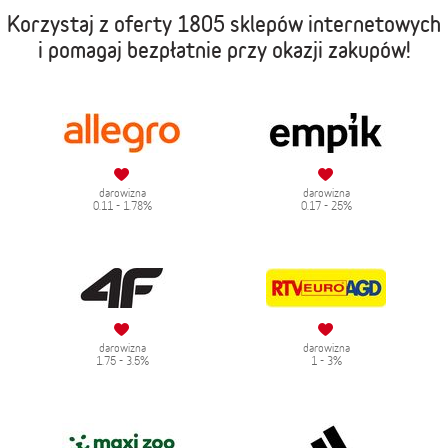
Korzystaj z oferty
1805 sklepów internetowych
i pomagaj bezpłatnie przy okazji zakupów!
darowizna
darowizna
0.11 - 1.78%
0.17 - 25%
darowizna
darowizna
1.75 - 3.5%
1 - 3%