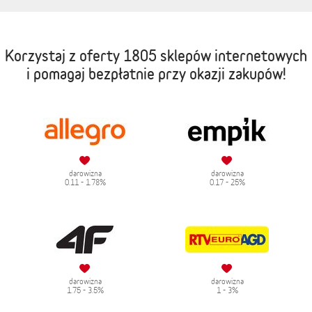
Korzystaj z oferty
1805 sklepów internetowych
i pomagaj bezpłatnie przy okazji zakupów!
darowizna
darowizna
0.11 - 1.78%
0.17 - 25%
darowizna
darowizna
1.75 - 3.5%
1 - 3%