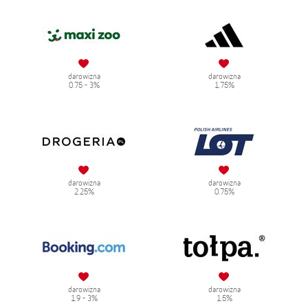
darowizna
darowizna
0.75 - 3%
1.75%
darowizna
darowizna
2.25%
0.75%
darowizna
darowizna
1.9 - 3%
1.5%