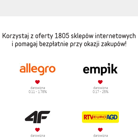
Korzystaj z oferty
1805 sklepów internetowych
i pomagaj bezpłatnie przy okazji zakupów!
darowizna
darowizna
0.11 - 1.78%
0.17 - 25%
darowizna
darowizna