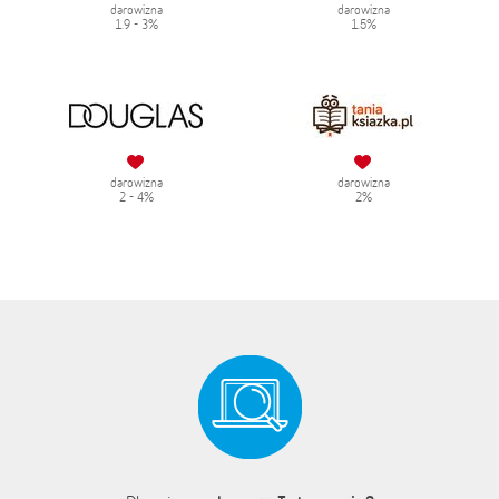
darowizna
darowizna
1.9 - 3%
1.5%
darowizna
darowizna
2 - 4%
2%