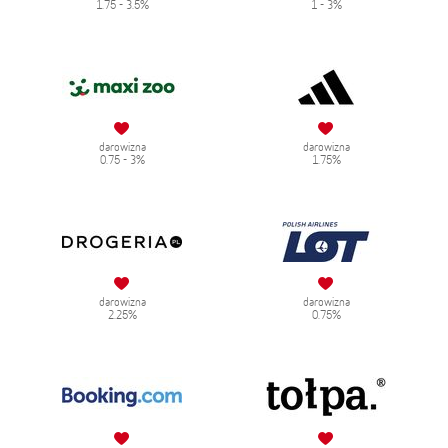
1.75 - 3.5%
1 - 3%
darowizna
darowizna
0.75 - 3%
1.75%
darowizna
darowizna
2.25%
0.75%