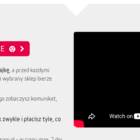
NIE
ajkę
, a przed każdymi
i wybrany sklep bierze
go zobaczysz komunikat,
 zwykle i płacisz tyle, co
ani.pl - w ciągu max. 7 dni