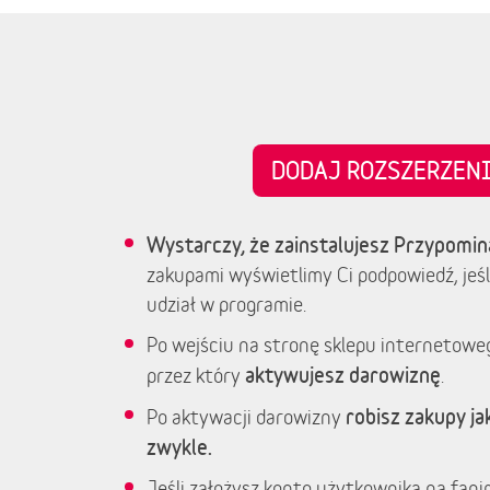
DODAJ ROZSZERZE
Wystarczy, że zainstalujesz Przypomin
zakupami wyświetlimy Ci podpowiedź, jeśl
udział w programie.
Po wejściu na stronę sklepu internetowe
aktywujesz darowiznę
przez który
.
robisz zakupy jak
Po aktywacji darowizny
zwykle.
Jeśli założysz konto użytkownika na fanim