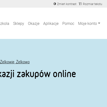
Zmień kontrast
Rozmiar tekstu
szkola
Sklepy
Okazje
Aplikacje
Pomoc
Moje konto
 Żelkowie, Żelkowo
azji zakupów online