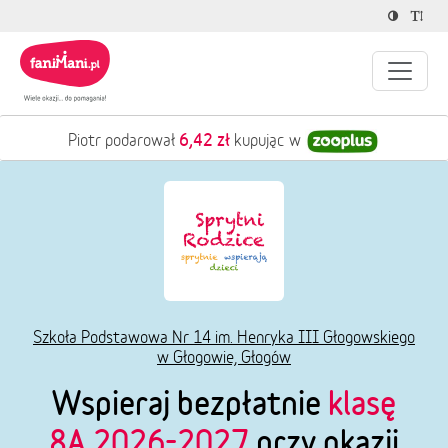
6,42 zł
Piotr podarował
kupując w
Szkoła Podstawowa Nr 14 im. Henryka III Głogowskiego
w Głogowie, Głogów
Wspieraj bezpłatnie
klasę
8A 2026-2027
przy okazji