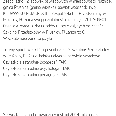
Zespół szkół i placówek oświatowych w miejscowości Płużnica,
gmina Płużnica (gmina wiejska), powiat wąbrzeski (woj.
KUJAWSKO-POMORSKIE). Zespół Szkolno-Przedszkolny w
Płużnicy, Płużnica swoją działalność rozpoczęła 2017-09-01.
Ostatnia znana liczba uczniów uczęszczających do Zespół
Szkolno-Przedszkolny w Płużnicy, Płużnica to 0.
W szkole nauczane są języki: .
Tereny sportowe, która posiada Zespół Szkolno-Przedszkolny
w Płużnicy, Płużnica: boiska uniwersalne/wielozadaniowe.
Czy szkoła zatrudnia logopedę? TAK.
Czy szkoła zatrudnia psychologa? TAK.
Czy szkoła zatrudnia pedagoga? TAK.
Serwis fanimani.pl prowadzony jest od 2014 roku przez