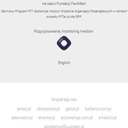
na rzecz Fundacji FaniMani
Darmowy Program PIT dostarcza Instytut Wsparcia Organizacji Pozarządowych w ramach
projektu
PITax.pl
dla OPP
Pozycjonowanie, monitoring mediów:
English
Wspierają nas
amso.pl
olimpstore.pl
gatta.pl
botland.com.pl
edomator.pl
elcartel.pl
activeshop.com.pl
e-hak24.pl
academyofbusiness.pl