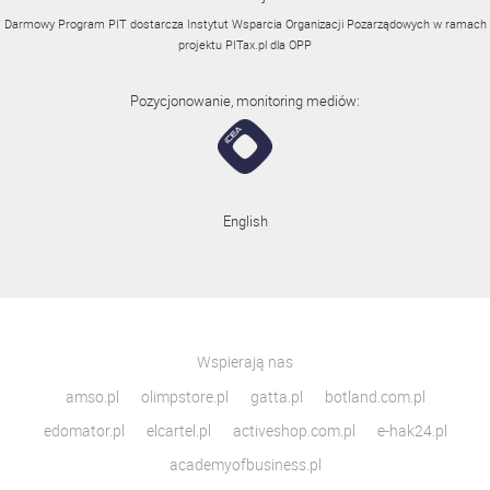
Darmowy Program PIT dostarcza Instytut Wsparcia Organizacji Pozarządowych w ramach
projektu
PITax.pl
dla OPP
Pozycjonowanie, monitoring mediów:
English
Wspierają nas
amso.pl
olimpstore.pl
gatta.pl
botland.com.pl
edomator.pl
elcartel.pl
activeshop.com.pl
e-hak24.pl
academyofbusiness.pl