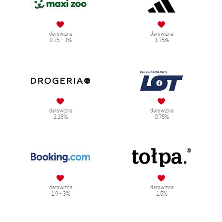
darowizna
darowizna
0.75 - 3%
1.75%
darowizna
darowizna
2.25%
0.75%
darowizna
darowizna
1.9 - 3%
1.5%