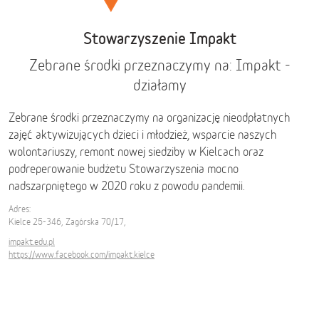
Stowarzyszenie Impakt
Zebrane środki przeznaczymy na: Impakt -
działamy
Zebrane środki przeznaczymy na organizację nieodpłatnych
zajęć aktywizujących dzieci i młodzież, wsparcie naszych
wolontariuszy, remont nowej siedziby w Kielcach oraz
podreperowanie budżetu Stowarzyszenia mocno
nadszarpniętego w 2020 roku z powodu pandemii.
Adres:
Kielce 25-346, Zagórska 70/17,
impakt.edu.pl
https://www.facebook.com/impakt.kielce