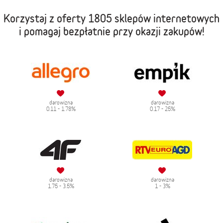
Korzystaj z oferty
1805 sklepów internetowych
i pomagaj bezpłatnie przy okazji zakupów!
darowizna
darowizna
0.11 - 1.78%
0.17 - 25%
darowizna
darowizna
1.75 - 3.5%
1 - 3%