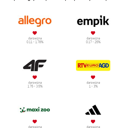
darowizna
darowizna
0.11 - 1.78%
0.17 - 25%
darowizna
darowizna
1.75 - 3.5%
1 - 3%
darowizna
darowizna