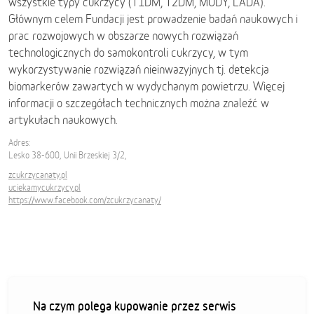
wszystkie typy cukrzycy (T1DM, T2DM, MODY, LADA).
Głównym celem Fundacji jest prowadzenie badań naukowych i
prac rozwojowych w obszarze nowych rozwiązań
technologicznych do samokontroli cukrzycy, w tym
wykorzystywanie rozwiązań nieinwazyjnych tj. detekcja
biomarkerów zawartych w wydychanym powietrzu. Więcej
informacji o szczegółach technicznych można znaleźć w
artykułach naukowych.
Adres:
Lesko 38-600, Unii Brzeskiej 3/2,
zcukrzycanaty.pl
uciekamycukrzycy.pl
https://www.facebook.com/zcukrzycanaty/
Na czym polega kupowanie przez serwis