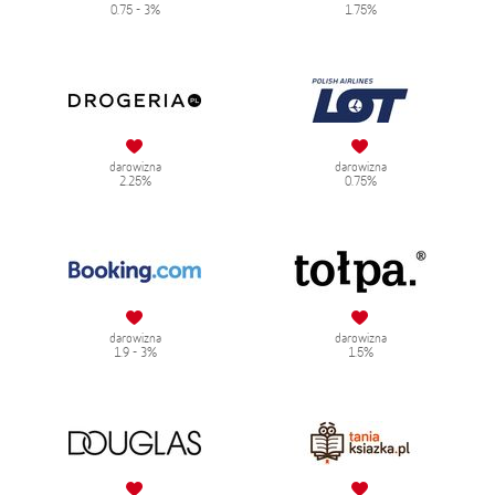
0.75 - 3%
1.75%
darowizna
darowizna
2.25%
0.75%
darowizna
darowizna
1.9 - 3%
1.5%