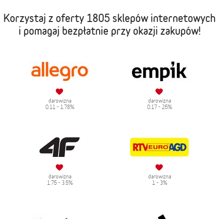
Korzystaj z oferty
1805 sklepów internetowych
i pomagaj bezpłatnie przy okazji zakupów!
darowizna
darowizna
0.11 - 1.78%
0.17 - 25%
darowizna
darowizna
1.75 - 3.5%
1 - 3%