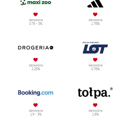
darowizna
darowizna
0.75 - 3%
1.75%
darowizna
darowizna
2.25%
0.75%
darowizna
darowizna
1.9 - 3%
1.5%