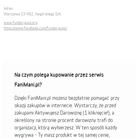
Adres:
Warszawa 03-982, Nagórskiego 5/4,
www.fundacjaups.org
https://www.facebook.com/fundacjaups/
Na czym polega kupowanie przez serwis
FaniMani.pl?
Dzięki FaniMani.pl możesz bezpłatnie pomagać przy
okazji zakupów w internecie. Wystarczy, że przed
zakupami Aktywujesz Darowiznę (1 kliknięcie!), a
określony na stronie procent darowizny trafi do
organizacji, którą wybierzesz. W ten sposób każdy
wygrywa - Ty masz produkt w tej samej cenie,