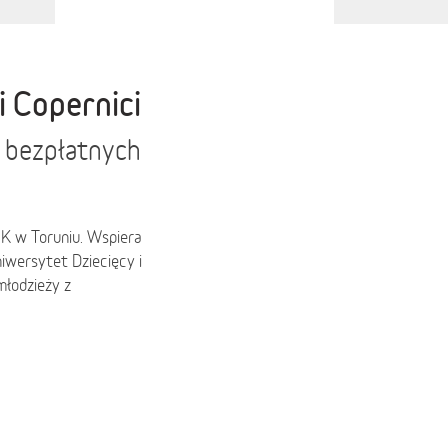
i Copernici
ę bezpłatnych
K w Toruniu. Wspiera
iwersytet Dziecięcy i
młodzieży z