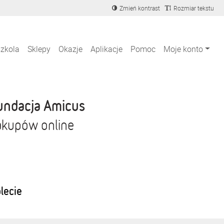
Zmień kontrast
Rozmiar tekstu
szkola
Sklepy
Okazje
Aplikacje
Pomoc
Moje konto
undacja Amicus
akupów online
blecie