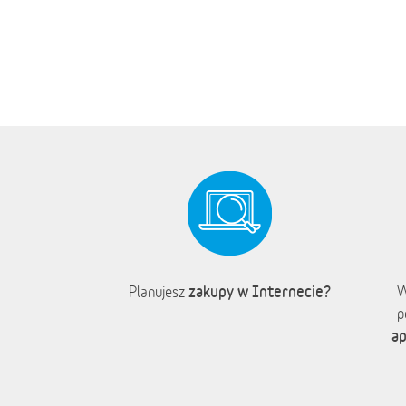
zakupy w Internecie?
W
Planujesz
p
ap