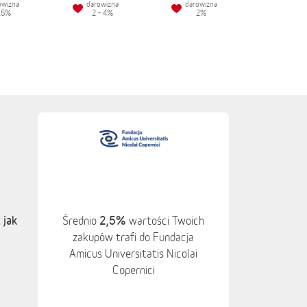
owizna
darowizna
darowizna
.5%
2 - 4%
2%
 jak
2,5%
Średnio
wartości Twoich
zakupów trafi do Fundacja
Amicus Universitatis Nicolai
Copernici