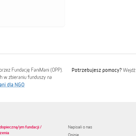
przez Fundację FaniMani (OPP).
Potrzebujesz pomocy?
Wejdź
ch w zbieraniu funduszy na
ani dla NGO
dopieczną/ym fundacji /
Napisali o nas
zenia
Opinie