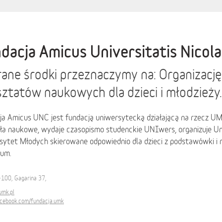
dacja Amicus Universitatis Nicola
ane środki przeznaczymy na: Organizacj
ztatów naukowych dla dzieci i młodzieży.
ja Amicus UNC jest fundacją uniwersytecką działającą na rzecz UM
oła naukowe, wydaje czasopismo studenckie UNIwers, organizuje Un
sytet Młodych skierowane odpowiednio dla dzieci z podstawówki i 
jum.
-100, Gagarina 37,
umk.pl
acebook.com/fundacja.umk