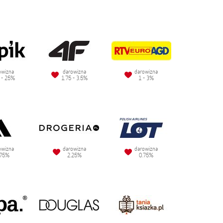
owizna
darowizna
darowizna
 - 25%
1.75 - 3.5%
1 - 3%
owizna
darowizna
darowizna
.75%
2.25%
0.75%