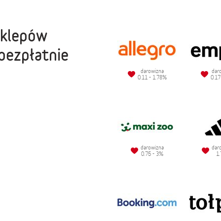
sklepów
bezpłatnie
darowizna
dar
0.11 - 1.78%
0.17
darowizna
dar
0.75 - 3%
1