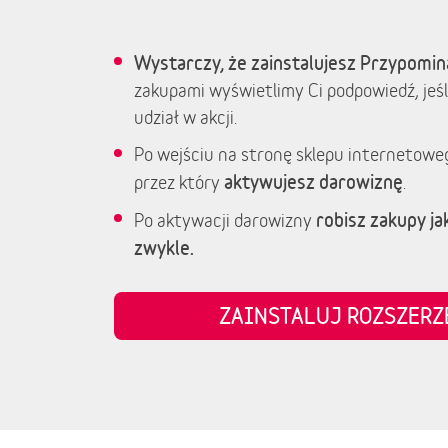
Wystarczy, że zainstalujesz Przypomin
zakupami wyświetlimy Ci podpowiedź, jeśl
udział w akcji.
Po wejściu na stronę sklepu internetowe
aktywujesz darowiznę
przez który
.
robisz zakupy jak
Po aktywacji darowizny
zwykle.
ZAINSTALUJ ROZSZER