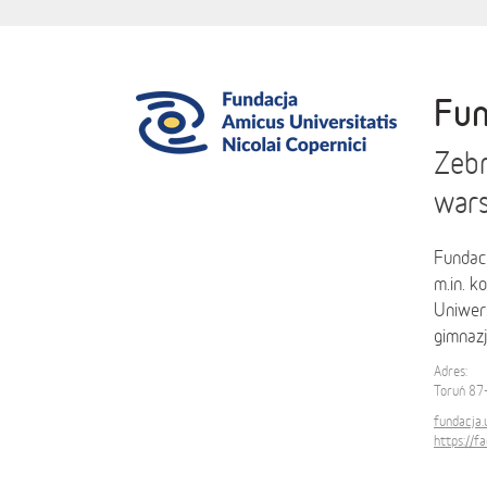
Fun
Zebr
wars
Fundac
m.in. k
Uniwer
gimnaz
Adres:
Toruń 87
fundacja.
https://f