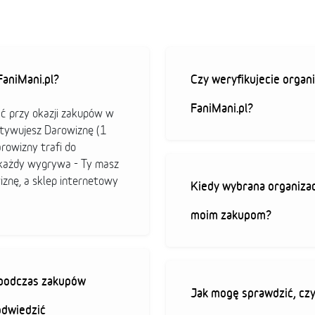
aniMani.pl?
Czy weryfikujecie organi
FaniMani.pl?
ać przy okazji zakupów w
ktywujesz Darowiznę (1
arowizny trafi do
b każdy wygrywa - Ty masz
iznę, a sklep internetowy
Kiedy wybrana organizac
moim zakupom?
ę podczas zakupów
Jak mogę sprawdzić, czy
odwiedzić