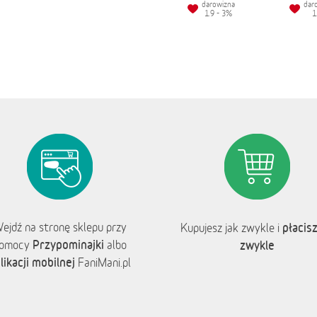
darowizna
dar
1.9 - 3%
1
ejdź na stronę sklepu przy
płacisz
Kupujesz jak zwykle i
Przypominajki
omocy
albo
zwykle
likacji mobilnej
FaniMani.pl