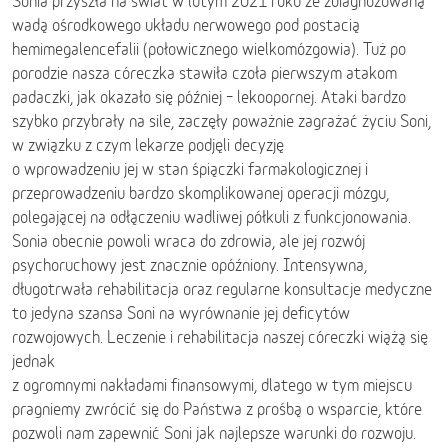
Sonia przyszła na świat w lutym 2021 roku ze zdiagnozowaną
wadą ośrodkowego układu nerwowego pod postacią
hemimegalencefalii (połowicznego wielkomózgowia). Tuż po
porodzie nasza córeczka stawiła czoła pierwszym atakom
padaczki, jak okazało się później – lekoopornej. Ataki bardzo
szybko przybrały na sile, zaczęły poważnie zagrażać życiu Soni,
w związku z czym lekarze podjęli decyzję
o wprowadzeniu jej w stan śpiączki farmakologicznej i
przeprowadzeniu bardzo skomplikowanej operacji mózgu,
polegającej na odłączeniu wadliwej półkuli z funkcjonowania.
Sonia obecnie powoli wraca do zdrowia, ale jej rozwój
psychoruchowy jest znacznie opóźniony. Intensywna,
długotrwała rehabilitacja oraz regularne konsultacje medyczne
to jedyna szansa Soni na wyrównanie jej deficytów
rozwojowych. Leczenie i rehabilitacja naszej córeczki wiążą się
jednak
z ogromnymi nakładami finansowymi, dlatego w tym miejscu
pragniemy zwrócić się do Państwa z prośbą o wsparcie, które
pozwoli nam zapewnić Soni jak najlepsze warunki do rozwoju.