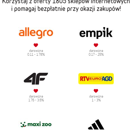
Korzystaj z oferty
1805 sklepów internetowych
i pomagaj bezpłatnie przy okazji zakupów!
darowizna
darowizna
0.11 - 1.78%
0.17 - 25%
darowizna
darowizna
1.75 - 3.5%
1 - 3%