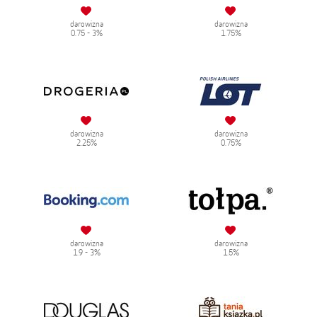
darowizna
darowizna
0.75 - 3%
1.75%
darowizna
darowizna
2.25%
0.75%
darowizna
darowizna
1.9 - 3%
1.5%