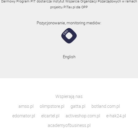
Darmowy Program PIT dostarcza Instytut Wsparcia Organizacji Pozarządowych w ramach
projektu
PITax.pl
dla OPP
Pozycjonowanie, monitoring mediów:
English
Wspierają nas
amso.pl
olimpstore.pl
gatta.pl
botland.com.pl
edomator.pl
elcartel.pl
activeshop.com.pl
e-hak24.pl
academyofbusiness.pl