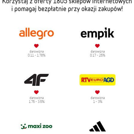
Korzystaj z oferty
1805 sklepów internetowych
i pomagaj bezpłatnie przy okazji zakupów!
darowizna
darowizna
0.11 - 1.78%
0.17 - 25%
darowizna
darowizna
1.75 - 3.5%
1 - 3%