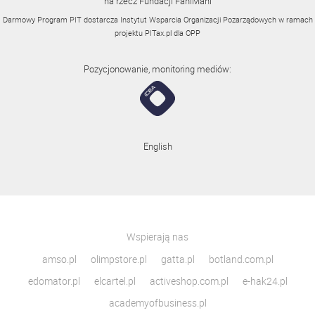
na rzecz Fundacji FaniMani
Darmowy Program PIT dostarcza Instytut Wsparcia Organizacji Pozarządowych w ramach
projektu
PITax.pl
dla OPP
Pozycjonowanie, monitoring mediów:
English
Wspierają nas
amso.pl
olimpstore.pl
gatta.pl
botland.com.pl
edomator.pl
elcartel.pl
activeshop.com.pl
e-hak24.pl
academyofbusiness.pl