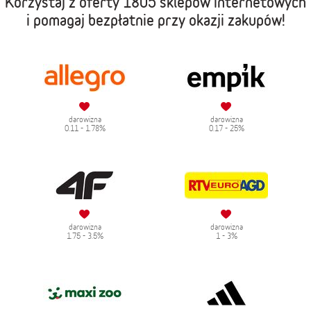
Korzystaj z oferty
1805 sklepów internetowych
i pomagaj bezpłatnie przy okazji zakupów!
darowizna
darowizna
0.11 - 1.78%
0.17 - 25%
darowizna
darowizna
1.75 - 3.5%
1 - 3%