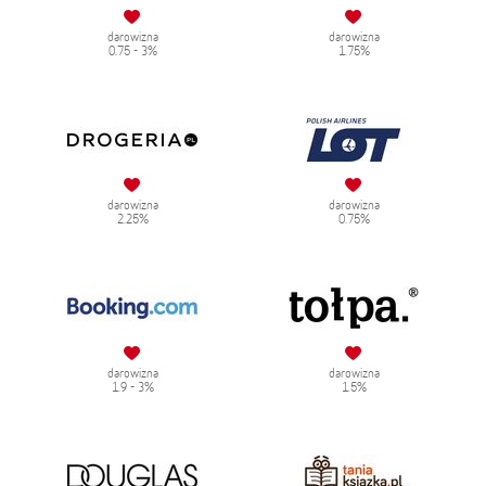
darowizna
darowizna
0.75 - 3%
1.75%
darowizna
darowizna
2.25%
0.75%
darowizna
darowizna
1.9 - 3%
1.5%