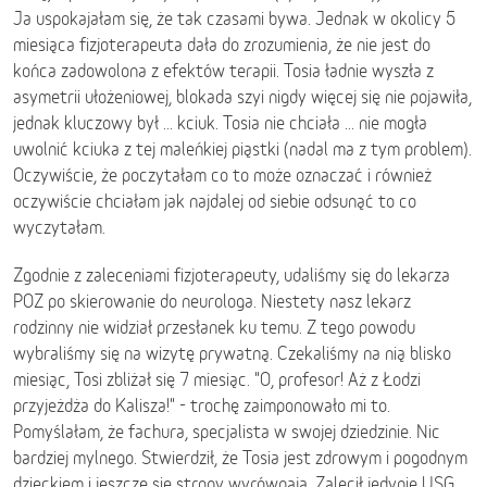
Ja uspokajałam się, że tak czasami bywa. Jednak w okolicy 5
miesiąca fizjoterapeuta dała do zrozumienia, że nie jest do
końca zadowolona z efektów terapii. Tosia ładnie wyszła z
asymetrii ułożeniowej, blokada szyi nigdy więcej się nie pojawiła,
jednak kluczowy był ... kciuk. Tosia nie chciała ... nie mogła
uwolnić kciuka z tej maleńkiej piąstki (nadal ma z tym problem).
Oczywiście, że poczytałam co to może oznaczać i również
oczywiście chciałam jak najdalej od siebie odsunąć to co
wyczytałam.
Zgodnie z zaleceniami fizjoterapeuty, udaliśmy się do lekarza
POZ po skierowanie do neurologa. Niestety nasz lekarz
rodzinny nie widział przesłanek ku temu. Z tego powodu
wybraliśmy się na wizytę prywatną. Czekaliśmy na nią blisko
miesiąc, Tosi zbliżał się 7 miesiąc. "O, profesor! Aż z Łodzi
przyjeżdża do Kalisza!" - trochę zaimponowało mi to.
Pomyślałam, że fachura, specjalista w swojej dziedzinie. Nic
bardziej mylnego. Stwierdził, że Tosia jest zdrowym i pogodnym
dzieckiem i jeszcze się strony wyrównają. Zalecił jedynie USG