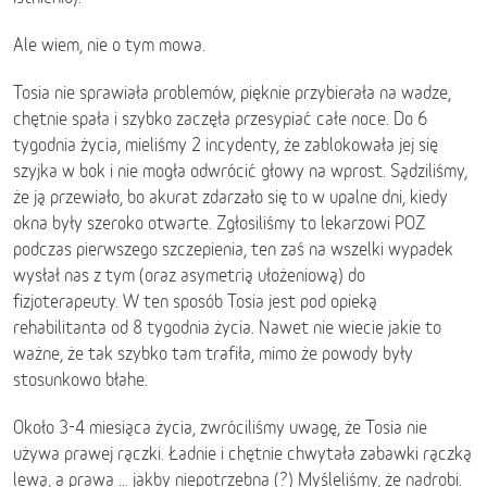
Ale wiem, nie o tym mowa.
Tosia nie sprawiała problemów, pięknie przybierała na wadze,
chętnie spała i szybko zaczęła przesypiać całe noce. Do 6
tygodnia życia, mieliśmy 2 incydenty, że zablokowała jej się
szyjka w bok i nie mogła odwrócić głowy na wprost. Sądziliśmy,
że ją przewiało, bo akurat zdarzało się to w upalne dni, kiedy
okna były szeroko otwarte. Zgłosiliśmy to lekarzowi POZ
podczas pierwszego szczepienia, ten zaś na wszelki wypadek
wysłał nas z tym (oraz asymetrią ułożeniową) do
fizjoterapeuty. W ten sposób Tosia jest pod opieką
rehabilitanta od 8 tygodnia życia. Nawet nie wiecie jakie to
ważne, że tak szybko tam trafiła, mimo że powody były
stosunkowo błahe.
Około 3-4 miesiąca życia, zwróciliśmy uwagę, że Tosia nie
używa prawej rączki. Ładnie i chętnie chwytała zabawki rączką
lewą, a prawa ... jakby niepotrzebna (?) Myśleliśmy, że nadrobi.