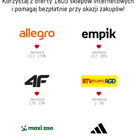
Korzystaj z oferty
1805 sklepów internetowych
i pomagaj bezpłatnie przy okazji zakupów!
darowizna
darowizna
0.11 - 1.78%
0.17 - 25%
darowizna
darowizna
1.75 - 3.5%
1 - 3%