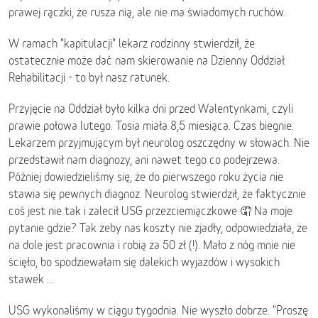
prawej rączki, że rusza nią, ale nie ma świadomych ruchów.
W ramach "kapitulacji" lekarz rodzinny stwierdził, że
ostatecznie może dać nam skierowanie na Dzienny Oddział
Rehabilitacji - to był nasz ratunek.
Przyjęcie na Oddział było kilka dni przed Walentynkami, czyli
prawie połowa lutego. Tosia miała 8,5 miesiąca. Czas biegnie.
Lekarzem przyjmującym był neurolog oszczędny w słowach. Nie
przedstawił nam diagnozy, ani nawet tego co podejrzewa.
Później dowiedzieliśmy się, że do pierwszego roku życia nie
stawia się pewnych diagnoz. Neurolog stwierdził, że faktycznie
coś jest nie tak i zalecił USG przezciemiączkowe 🤦 Na moje
pytanie gdzie? Tak żeby nas koszty nie zjadły, odpowiedziała, że
na dole jest pracownia i robią za 50 zł (!). Mało z nóg mnie nie
ścięło, bo spodziewałam się dalekich wyjazdów i wysokich
stawek ...
USG wykonaliśmy w ciągu tygodnia. Nie wyszło dobrze. "Proszę