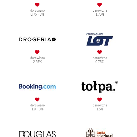
darowizna
darowizna
0.75 - 3%
1.75%
darowizna
darowizna
2.25%
0.75%
darowizna
darowizna
1.9 - 3%
1.5%