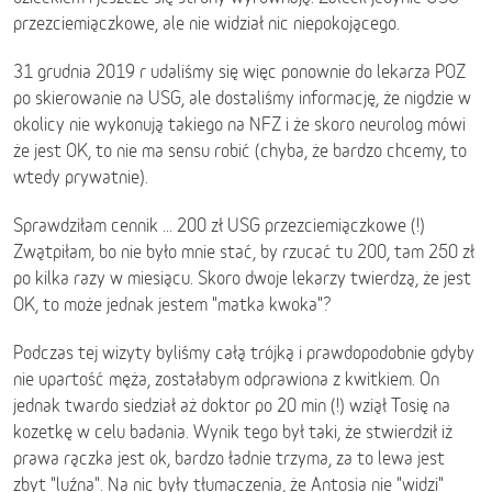
przezciemiączkowe, ale nie widział nic niepokojącego.
31 grudnia 2019 r udaliśmy się więc ponownie do lekarza POZ
po skierowanie na USG, ale dostaliśmy informację, że nigdzie w
okolicy nie wykonują takiego na NFZ i że skoro neurolog mówi
że jest OK, to nie ma sensu robić (chyba, że bardzo chcemy, to
wtedy prywatnie).
Sprawdziłam cennik ... 200 zł USG przezciemiączkowe (!)
Zwątpiłam, bo nie było mnie stać, by rzucać tu 200, tam 250 zł
po kilka razy w miesiącu. Skoro dwoje lekarzy twierdzą, że jest
OK, to może jednak jestem "matka kwoka"?
Podczas tej wizyty byliśmy całą trójką i prawdopodobnie gdyby
nie upartość męża, zostałabym odprawiona z kwitkiem. On
jednak twardo siedział aż doktor po 20 min (!) wziął Tosię na
kozetkę w celu badania. Wynik tego był taki, że stwierdził iż
prawa rączka jest ok, bardzo ładnie trzyma, za to lewa jest
zbyt "luźna". Na nic były tłumaczenia, że Antosia nie "widzi"