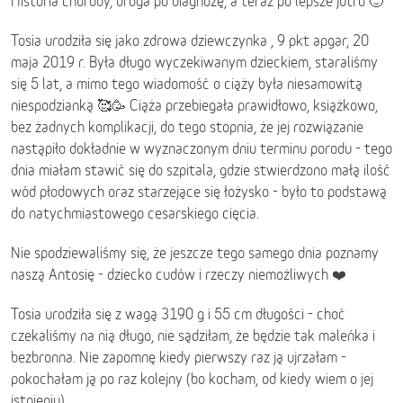
Historia choroby, droga po diagnozę, a teraz po lepsze jutro 🙂
Tosia urodziła się jako zdrowa dziewczynka , 9 pkt apgar, 20
maja 2019 r. Była długo wyczekiwanym dzieckiem, staraliśmy
się 5 lat, a mimo tego wiadomość o ciąży była niesamowitą
niespodzianką 🥰🥳 Ciąża przebiegała prawidłowo, książkowo,
bez żadnych komplikacji, do tego stopnia, że jej rozwiązanie
nastąpiło dokładnie w wyznaczonym dniu terminu porodu - tego
dnia miałam stawić się do szpitala, gdzie stwierdzono małą ilość
wód płodowych oraz starzejące się łożysko - było to podstawą
do natychmiastowego cesarskiego cięcia.
Nie spodziewaliśmy się, że jeszcze tego samego dnia poznamy
naszą Antosię - dziecko cudów i rzeczy niemożliwych ❤️
Tosia urodziła się z wagą 3190 g i 55 cm długości - choć
czekaliśmy na nią długo, nie sądziłam, że będzie tak maleńka i
bezbronna. Nie zapomnę kiedy pierwszy raz ją ujrzałam -
pokochałam ją po raz kolejny (bo kocham, od kiedy wiem o jej
istnieniu).