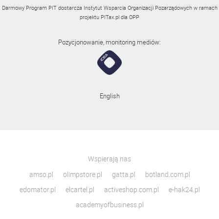
Darmowy Program PIT dostarcza Instytut Wsparcia Organizacji Pozarządowych w ramach
projektu
PITax.pl
dla OPP
Pozycjonowanie, monitoring mediów:
English
Wspierają nas
amso.pl
olimpstore.pl
gatta.pl
botland.com.pl
edomator.pl
elcartel.pl
activeshop.com.pl
e-hak24.pl
academyofbusiness.pl