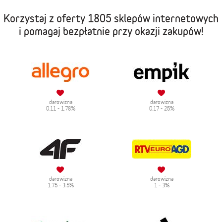
Korzystaj z oferty
1805 sklepów internetowych
i pomagaj bezpłatnie przy okazji zakupów!
darowizna
darowizna
0.11 - 1.78%
0.17 - 25%
darowizna
darowizna
1.75 - 3.5%
1 - 3%