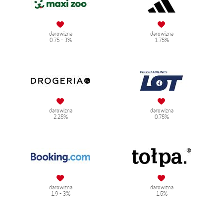
darowizna
darowizna
0.75 - 3%
1.75%
darowizna
darowizna
2.25%
0.75%
darowizna
darowizna
1.9 - 3%
1.5%