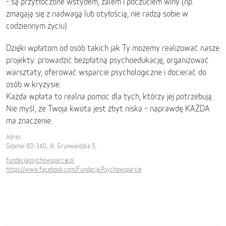
- są przytłoczone wstydem, żalem i poczuciem winy (np.
zmagają się z nadwagą lub otyłością, nie radzą sobie w
codziennym życiu)
Dzięki wpłatom od osób takich jak Ty możemy realizować nasze
projekty: prowadzić bezpłatną psychoedukację, organizować
warsztaty, oferować wsparcie psychologiczne i docierać do
osób w kryzysie.
Każda wpłata to realna pomoc dla tych, którzy jej potrzebują.
Nie myśl, że Twoja kwota jest zbyt niska – naprawdę KAŻDA
ma znaczenie.
Adres:
Gdańsk 80-340, Al. Grunwaldzka 5,
fundacjapsychowsparcie.pl
https://www.facebook.com/Fundacja.Psychowsparcie