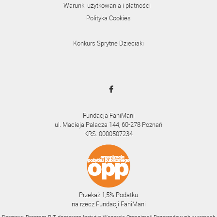
Warunki użytkowania i płatności
Polityka Cookies
Konkurs Sprytne Dzieciaki
Fundacja FaniMani
ul. Macieja Palacza 144, 60-278 Poznań
KRS: 0000507234
Przekaż 1,5% Podatku
na rzecz Fundacji FaniMani
Darmowy Program PIT dostarcza Instytut Wsparcia Organizacji Pozarządowych w ramach