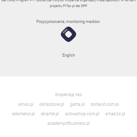
projektu
PITax.pl
dla OPP
Pozycjonowanie, monitoring mediów:
English
Wspierają nas
amso.pl
olimpstore.pl
gatta.pl
botland.com.pl
edomator.pl
elcartel.pl
activeshop.com.pl
e-hak24.pl
academyofbusiness.pl