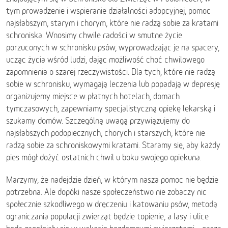
tym prowadzenie i wspieranie działalności adopcyjnej, pomoc
najsłabszym, starym i chorym, które nie radzą sobie za kratami
schroniska. Wnosimy chwile radości w smutne życie
porzuconych w schronisku psów, wyprowadzając je na spacery,
ucząc życia wśród ludzi, dając możliwość choć chwilowego
zapomnienia o szarej rzeczywistości. Dla tych, które nie radzą
sobie w schronisku, wymagają leczenia lub popadają w depresję
organizujemy miejsce w płatnych hotelach, domach
tymczasowych, zapewniamy specjalistyczną opiekę lekarską i
szukamy domów. Szczególną uwagą przywiązujemy do
najsłabszych podopiecznych, chorych i starszych, które nie
radzą sobie za schroniskowymi kratami. Staramy się, aby każdy
pies mógł dożyć ostatnich chwil u boku swojego opiekuna.
Marzymy, że nadejdzie dzień, w którym nasza pomoc nie będzie
potrzebna. Ale dopóki nasze społeczeństwo nie zobaczy nic
społecznie szkodliwego w dręczeniu i katowaniu psów, metodą
ograniczania populacji zwierząt będzie topienie, a lasy i ulice