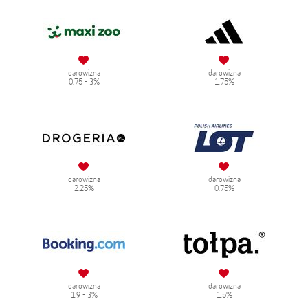
darowizna
darowizna
0.75 - 3%
1.75%
darowizna
darowizna
2.25%
0.75%
darowizna
darowizna
1.9 - 3%
1.5%