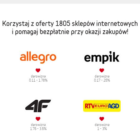
Korzystaj z oferty
1805 sklepów internetowych
i pomagaj bezpłatnie przy okazji zakupów!
darowizna
darowizna
0.11 - 1.78%
0.17 - 25%
darowizna
darowizna
1.75 - 3.5%
1 - 3%