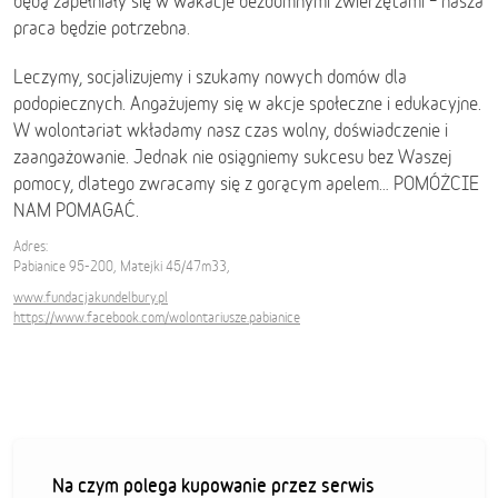
będą zapełniały się w wakacje bezdomnymi zwierzętami – nasza
praca będzie potrzebna.
Leczymy, socjalizujemy i szukamy nowych domów dla
podopiecznych. Angażujemy się w akcje społeczne i edukacyjne.
W wolontariat wkładamy nasz czas wolny, doświadczenie i
zaangażowanie. Jednak nie osiągniemy sukcesu bez Waszej
pomocy, dlatego zwracamy się z gorącym apelem… POMÓŻCIE
NAM POMAGAĆ.
Adres:
Pabianice 95-200, Matejki 45/47m33,
www.fundacjakundelbury.pl
https://www.facebook.com/wolontariusze.pabianice
Na czym polega kupowanie przez serwis