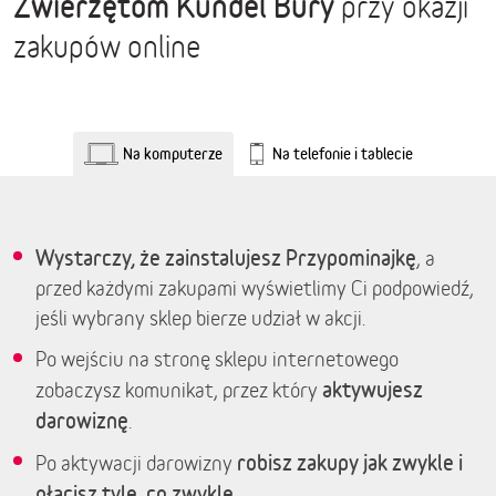
Zwierzętom Kundel Bury
przy okazji
zakupów online
Na komputerze
Na telefonie i tablecie
Wystarczy, że zainstalujesz Przypominajkę
, a
przed każdymi zakupami wyświetlimy Ci podpowiedź,
jeśli wybrany sklep bierze udział w akcji.
Po wejściu na stronę sklepu internetowego
aktywujesz
zobaczysz komunikat, przez który
darowiznę
.
robisz zakupy jak zwykle i
Po aktywacji darowizny
płacisz tyle, co zwykle.