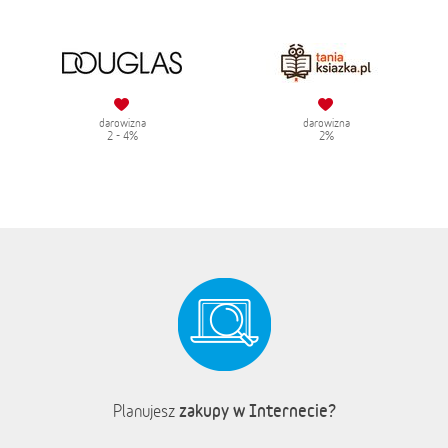
darowizna
darowizna
2 - 4%
2%
zakupy w Internecie?
Planujesz