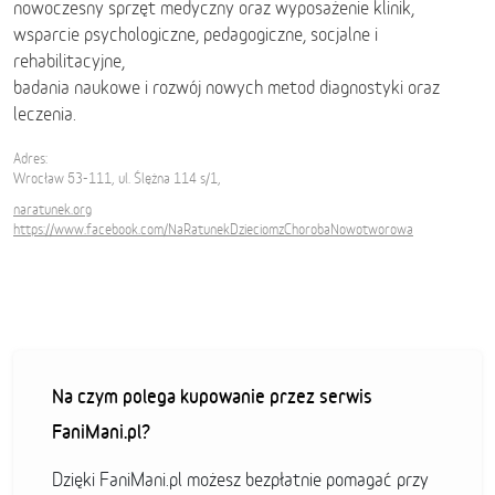
nowoczesny sprzęt medyczny oraz wyposażenie klinik,
wsparcie psychologiczne, pedagogiczne, socjalne i
rehabilitacyjne,
badania naukowe i rozwój nowych metod diagnostyki oraz
leczenia.
Adres:
Wrocław 53-111, ul. Ślężna 114 s/1,
naratunek.org
https://www.facebook.com/NaRatunekDzieciomzChorobaNowotworowa
Na czym polega kupowanie przez serwis
FaniMani.pl?
Dzięki FaniMani.pl możesz bezpłatnie pomagać przy