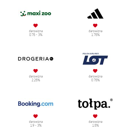
darowizna
darowizna
0.75 - 3%
1.75%
darowizna
darowizna
2.25%
0.75%
darowizna
darowizna
1.9 - 3%
1.5%