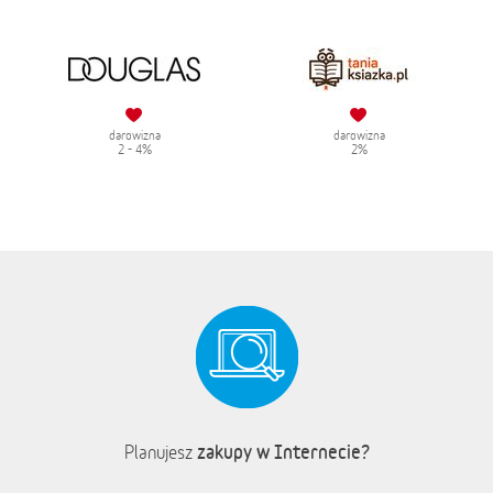
darowizna
darowizna
2 - 4%
2%
zakupy w Internecie?
Planujesz