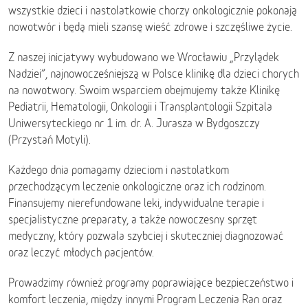
wszystkie dzieci i nastolatkowie chorzy onkologicznie pokonają
nowotwór i będą mieli szansę wieść zdrowe i szczęśliwe życie.
Z naszej inicjatywy wybudowano we Wrocławiu „Przylądek
Nadziei”, najnowocześniejszą w Polsce klinikę dla dzieci chorych
na nowotwory. Swoim wsparciem obejmujemy także Klinikę
Pediatrii, Hematologii, Onkologii i Transplantologii Szpitala
Uniwersyteckiego nr 1 im. dr. A. Jurasza w Bydgoszczy
(Przystań Motyli).
Każdego dnia pomagamy dzieciom i nastolatkom
przechodzącym leczenie onkologiczne oraz ich rodzinom.
Finansujemy nierefundowane leki, indywidualne terapie i
specjalistyczne preparaty, a także nowoczesny sprzęt
medyczny, który pozwala szybciej i skuteczniej diagnozować
oraz leczyć młodych pacjentów.
Prowadzimy również programy poprawiające bezpieczeństwo i
komfort leczenia, między innymi Program Leczenia Ran oraz