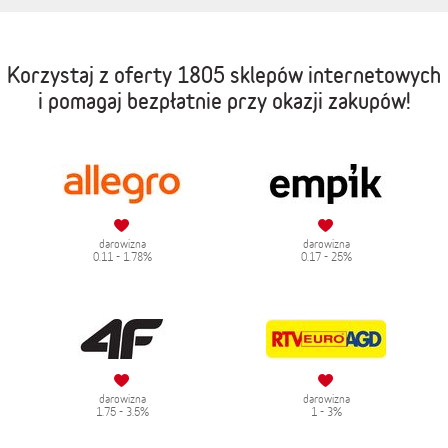
Korzystaj z oferty
1805 sklepów internetowych
i pomagaj bezpłatnie przy okazji zakupów!
darowizna
darowizna
0.11 - 1.78%
0.17 - 25%
darowizna
darowizna
1.75 - 3.5%
1 - 3%