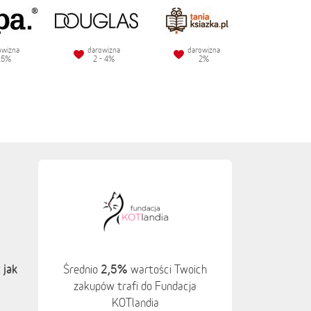
owizna
darowizna
darowizna
.5%
2 - 4%
2%
 jak
2,5%
Średnio
wartości Twoich
zakupów trafi do Fundacja
KOTlandia