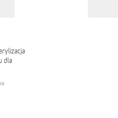
rylizacja
u dla
cji