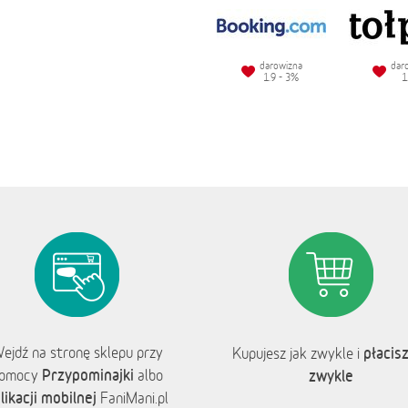
darowizna
dar
1.9 - 3%
1
ejdź na stronę sklepu przy
płacisz
Kupujesz jak zwykle i
Przypominajki
omocy
albo
zwykle
likacji mobilnej
FaniMani.pl