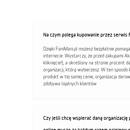
Na czym polega kupowanie przez serwis F
Dzięki FaniMani.pl możesz bezpłatnie pomag
internecie. Wystarczy, że przed zakupami A
kliknięcie!), a określony na stronie procent d
organizacji, którą wybierzesz. W ten sposó
produkt w tej samej cenie, organizacja darow
zdobywa lojalnych klientów
Czy jeśli chcę wspierać daną organizacj
online muszę za każdym razem najpierw 