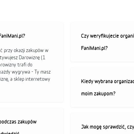
aniMani.pl?
Czy weryfikujecie organi
FaniMani.pl?
ać przy okazji zakupów w
ktywujesz Darowiznę (1
arowizny trafi do
b każdy wygrywa - Ty masz
iznę, a sklep internetowy
Kiedy wybrana organizac
moim zakupom?
ę podczas zakupów
Jak mogę sprawdzić, czy
odwiedzić