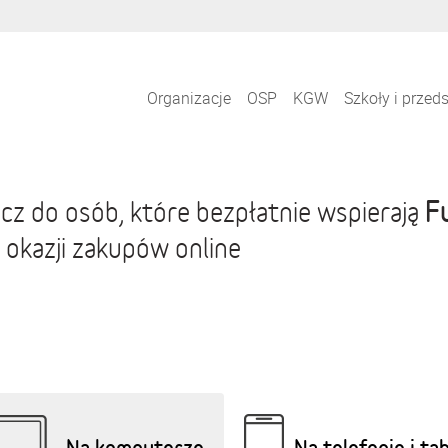
Organizacje
OSP
KGW
Szkoły i przed
F
cz do osób, które bezpłatnie wspierają
 okazji zakupów online
Na komputerze
Na telefonie i ta