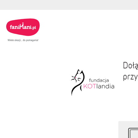
Dołą
przy