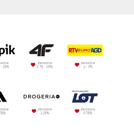
owizna
darowizna
darowizna
 - 25%
1.75 - 3.5%
1 - 3%
owizna
darowizna
darowizna
.75%
2.25%
0.75%