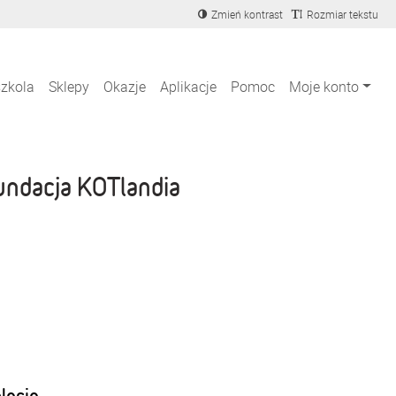
Zmień kontrast
Rozmiar tekstu
szkola
Sklepy
Okazje
Aplikacje
Pomoc
Moje konto
undacja KOTlandia
blecie