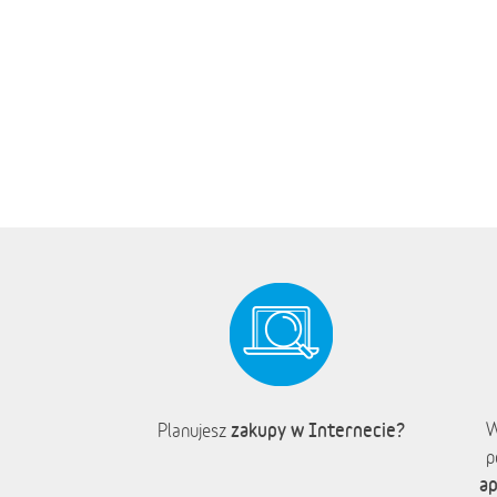
zakupy w Internecie?
W
Planujesz
p
ap