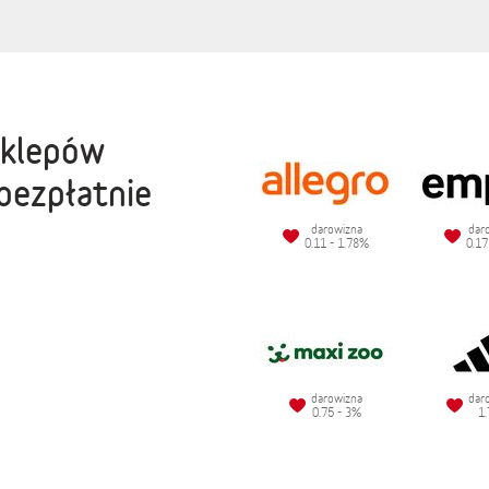
sklepów
bezpłatnie
darowizna
dar
0.11 - 1.78%
0.17
darowizna
dar
0.75 - 3%
1