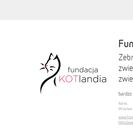
Fun
Zebr
zwie
zwie
bardzo 
Adres:
Wrocław 
www.funda
http://w