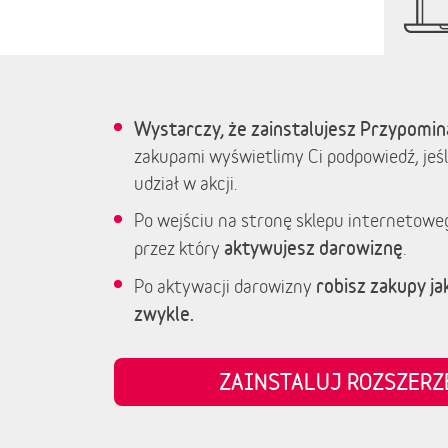
Wystarczy, że zainstalujesz Przypomin
zakupami wyświetlimy Ci podpowiedź, jeśl
udział w akcji.
Po wejściu na stronę sklepu internetowe
aktywujesz darowiznę
przez który
.
robisz zakupy jak
Po aktywacji darowizny
zwykle.
ZAINSTALUJ ROZSZER