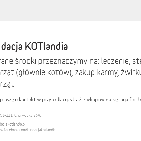
dacja KOTlandia
ane środki przeznaczymy na: leczenie, ste
rząt (głównie kotów), zakup karmy, żwirk
rząt
proszę o kontakt w przypadku gdyby źle wkopiowało się logo funda
51-111, Chorwacka 86/6,
cjakotlandia.pl
ww.facebook.com/fundacjakotlandia