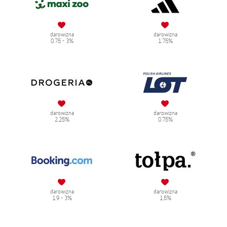
darowizna
darowizna
0.75 - 3%
1.75%
darowizna
darowizna
2.25%
0.75%
darowizna
darowizna
1.9 - 3%
1.5%