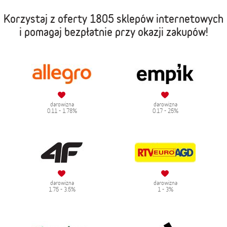
Korzystaj z oferty
1805 sklepów internetowych
i pomagaj bezpłatnie przy okazji zakupów!
darowizna
darowizna
0.11 - 1.78%
0.17 - 25%
darowizna
darowizna
1.75 - 3.5%
1 - 3%