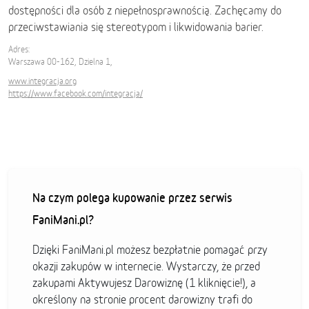
dostępności dla osób z niepełnosprawnością. Zachęcamy do
przeciwstawiania się stereotypom i likwidowania barier.
Adres:
Warszawa 00-162, Dzielna 1,
www.integracja.org
https://www.facebook.com/integracja/
Na czym polega kupowanie przez serwis
FaniMani.pl?
Dzięki FaniMani.pl możesz bezpłatnie pomagać przy
okazji zakupów w internecie. Wystarczy, że przed
zakupami Aktywujesz Darowiznę (1 kliknięcie!), a
określony na stronie procent darowizny trafi do