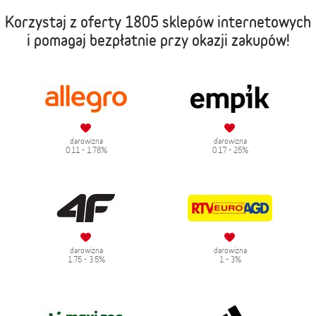
Korzystaj z oferty
1805 sklepów internetowych
i pomagaj bezpłatnie przy okazji zakupów!
darowizna
darowizna
0.11 - 1.78%
0.17 - 25%
darowizna
darowizna
1.75 - 3.5%
1 - 3%