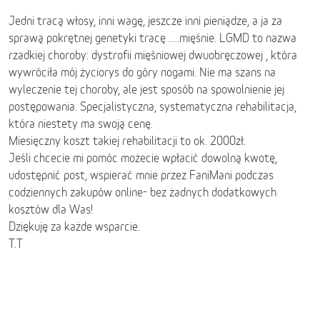
Jedni tracą włosy, inni wagę, jeszcze inni pieniądze, a ja za
sprawą pokrętnej genetyki tracę .....mięśnie. LGMD to nazwa
rzadkiej choroby: dystrofii mięśniowej dwuobręczowej , która
wywróciła mój życiorys do góry nogami. Nie ma szans na
wyleczenie tej choroby, ale jest sposób na spowolnienie jej
postępowania. Specjalistyczna, systematyczna rehabilitacja,
która niestety ma swoją cenę.
Miesięczny koszt takiej rehabilitacji to ok. 2000zł.
Jeśli chcecie mi pomóc możecie wpłacić dowolną kwotę,
udostępnić post, wspierać mnie przez FaniMani podczas
codziennych zakupów online- bez żadnych dodatkowych
kosztów dla Was!
Dziękuję za każde wsparcie.
T.T