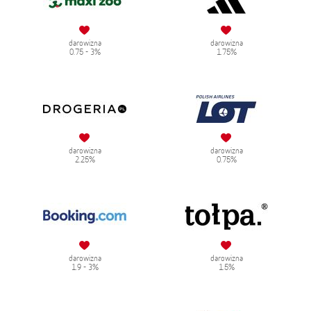
darowizna
darowizna
0.75 - 3%
1.75%
darowizna
darowizna
2.25%
0.75%
darowizna
darowizna
1.9 - 3%
1.5%