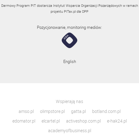
Darmowy Program PIT dostarcza Instytut Wsparcia Organizacji Pozarządowych w ramach
projektu
PITax.pl
dla OPP
Pozycjonowanie, monitoring mediów:
English
Wspierają nas
amso.pl
olimpstore.pl
gatta.pl
botland.com.pl
edomator.pl
elcartel.pl
activeshop.com.pl
e-hak24.pl
academyofbusiness.pl