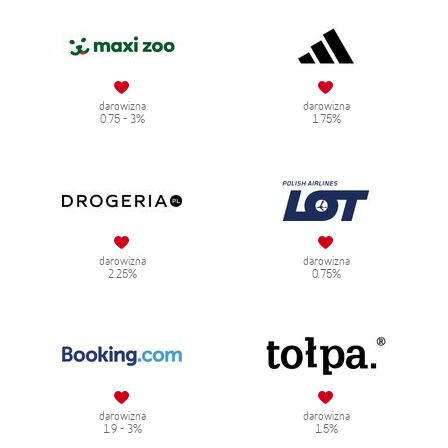
darowizna
darowizna
0.75 - 3%
1.75%
darowizna
darowizna
2.25%
0.75%
darowizna
darowizna
1.9 - 3%
1.5%