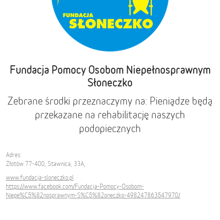
Fundacja Pomocy Osobom Niepełnosprawnym
Słoneczko
Zebrane środki przeznaczymy na: Pieniądze będą
przekazane na rehabilitację naszych
podopiecznych
Adres:
Złotów 77-400, Stawnica, 33A,
www.fundacja-sloneczko.pl
https://www.facebook.com/Fundacja-Pomocy-Osobom-
Niepe%C5%82nosprawnym-S%C5%82oneczko-498247863547970/