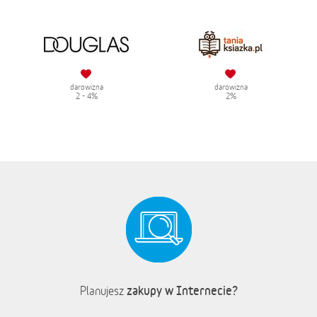
darowizna
darowizna
2 - 4%
2%
zakupy w Internecie?
Planujesz