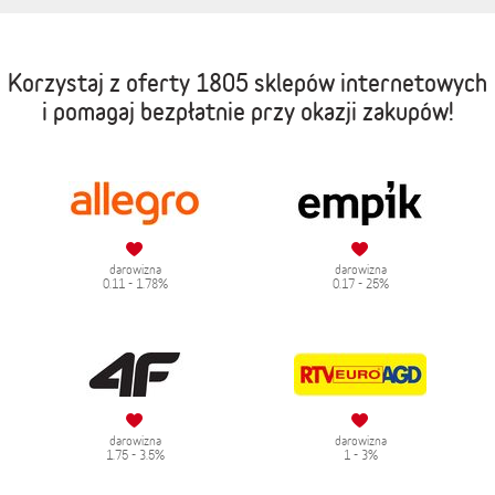
Korzystaj z oferty
1805 sklepów internetowych
i pomagaj bezpłatnie przy okazji zakupów!
darowizna
darowizna
0.11 - 1.78%
0.17 - 25%
darowizna
darowizna
1.75 - 3.5%
1 - 3%