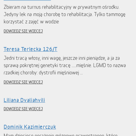
Zbieram na turnus rehabilitacyjny w prywatnym ośrodku.
Jedyny lek na moją chorobę to rehabilitacja. Tylko tammogę
korzystać z zajęć w wodzie
DOWIEDZ SIĘ WIĘCEJ
Teresa Terlecka 126/T
Jedni tracą włosy, inni wagę, jeszcze inni pieniądze, a ja za
sprawą pokrętnej genetyki tracę .....mięśnie. LGMD to nazwa
rzadkiej choroby: dystrofii mięśniowej …
DOWIEDZ SIĘ WIĘCEJ
Liliana Dvaliahvili
DOWIEDZ SIĘ WIĘCEJ
Dominik Kazimierczuk
Mam dziecięce porażenie mózgowe prawostronne, które