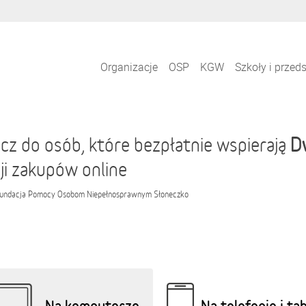
Organizacje
OSP
KGW
Szkoły i przed
D
cz do osób, które bezpłatnie wspierają
ji zakupów online
undacja Pomocy Osobom Niepełnosprawnym Słoneczko
Na komputerze
Na telefonie i ta