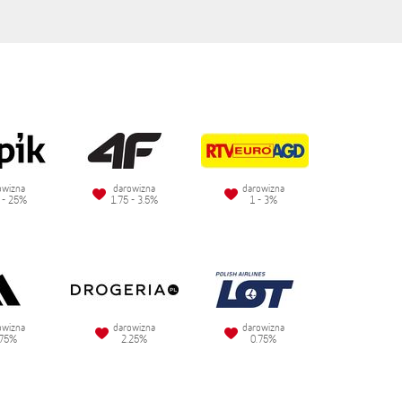
owizna
darowizna
darowizna
 - 25%
1.75 - 3.5%
1 - 3%
owizna
darowizna
darowizna
.75%
2.25%
0.75%