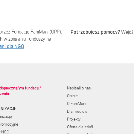
przez Fundację FaniMani (OPP).
Potrzebujesz pomocy?
Wejdź
ch w zbieraniu funduszy na
ani dla NGO
dopieczną/ym fundacji /
Napisali o nas
zenia
Opinie
O FaniMani
NIZACJI:
Dla mediów
nizację
Projekty
promocyjne
Oferta dla szkół
r NGO