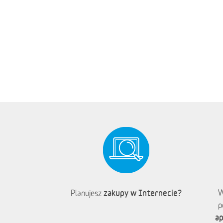
zakupy w Internecie?
W
Planujesz
p
ap