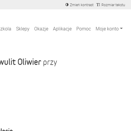
Zmień kontrast
Rozmiar tekstu
szkola
Sklepy
Okazje
Aplikacje
Pomoc
Moje konto
wulit Oliwier
przy
blecie