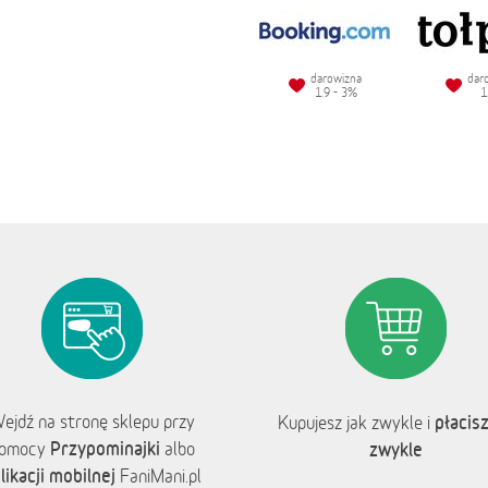
darowizna
dar
1.9 - 3%
1
ejdź na stronę sklepu przy
płacisz
Kupujesz jak zwykle i
Przypominajki
omocy
albo
zwykle
likacji mobilnej
FaniMani.pl