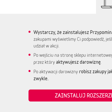
Wystarczy, że zainstalujesz Przypomin
zakupami wyświetlimy Ci podpowiedź, jeśl
udział w akcji.
Po wejściu na stronę sklepu internetowe
aktywujesz darowiznę
przez który
.
robisz zakupy jak
Po aktywacji darowizny
zwykle.
ZAINSTALUJ ROZSZER