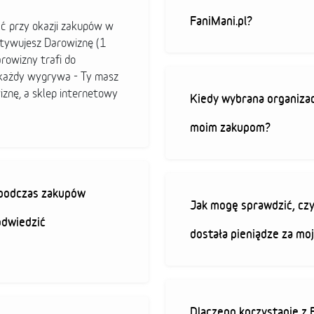
FaniMani.pl?
ać przy okazji zakupów w
ktywujesz Darowiznę (1
arowizny trafi do
b każdy wygrywa - Ty masz
iznę, a sklep internetowy
Kiedy wybrana organizac
moim zakupom?
ę podczas zakupów
Jak mogę sprawdzić, czy
odwiedzić
dostała pieniądze za mo
Dlaczego korzystanie z 