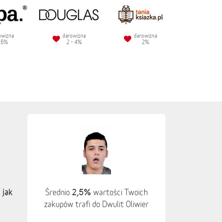
owizna
darowizna
darowizna
.5%
2 - 4%
2%
 jak
2,5%
Średnio
wartości Twoich
zakupów trafi do Dwulit Oliwier