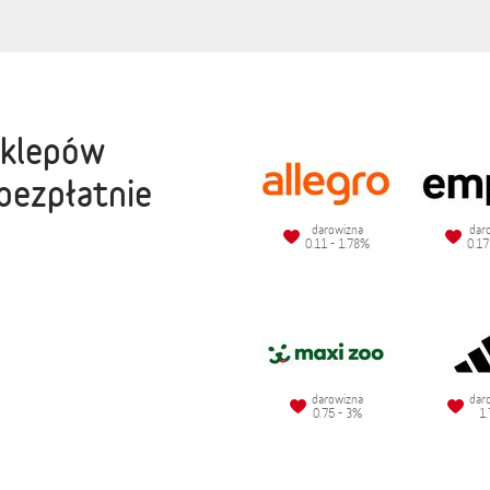
sklepów
bezpłatnie
darowizna
dar
0.11 - 1.78%
0.17
darowizna
dar
0.75 - 3%
1