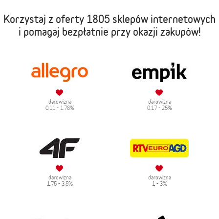
Korzystaj z oferty
1805 sklepów internetowych
i pomagaj bezpłatnie przy okazji zakupów!
darowizna
darowizna
0.11 - 1.78%
0.17 - 25%
darowizna
darowizna
1.75 - 3.5%
1 - 3%