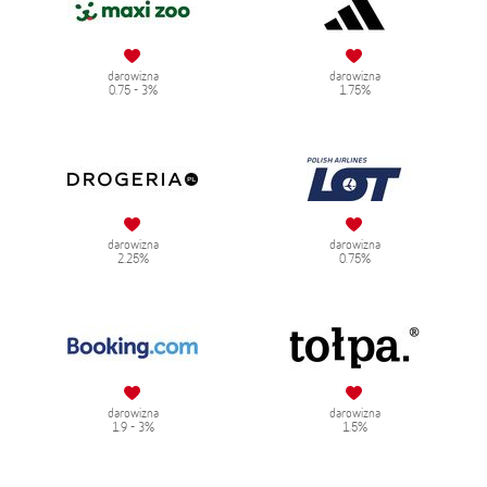
darowizna
darowizna
0.75 - 3%
1.75%
darowizna
darowizna
2.25%
0.75%
darowizna
darowizna
1.9 - 3%
1.5%